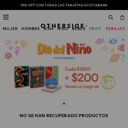
15% OFF CON TODAS LAS TARJETAS SCOTIABANK

MUJER
HOMBRE
NIÑA
NIÑO
BEBÉS
FRUIT
REBAJAS
OF
THE
LOOM
NO SE HAN RECUPERADO PRODUCTOS