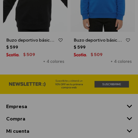
Buzo deportivo básico escote redondo - UNISEX - Negro
Buzo deportivo básico escote redondo - UNISEX - Azul oscuro
$
599
$
599
509
509
$
$
+ 4 colores
+ 4 colores
Empresa
Compra
Mi cuenta