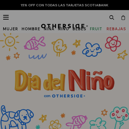
15% OFF CON TODAS LAS TARJETAS SCOTIABANK

MUJER
HOMBRE
NIÑA
NIÑO
BEBÉS
FRUIT
REBAJAS
OF
THE
LOOM