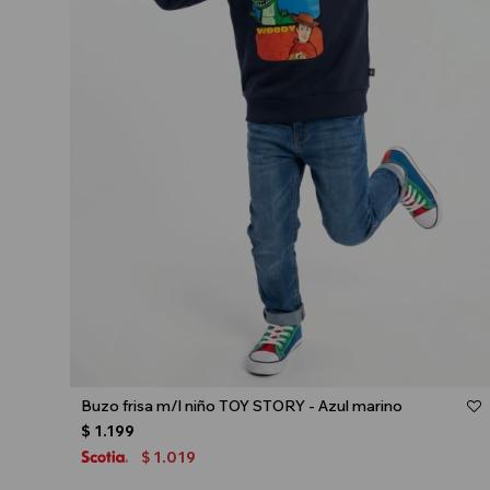
Talle
Buzo frisa m/l niño TOY STORY - Azul marino
$
1.199
1.019
$