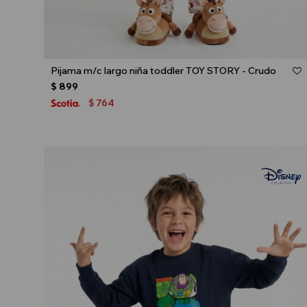
Talle
Pijama m/c largo niña toddler TOY STORY - Crudo
$
899
764
$