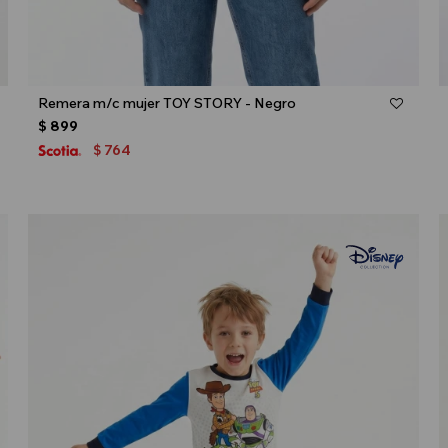
Talle
Remera m/c mujer TOY STORY - Negro
$
899
764
$