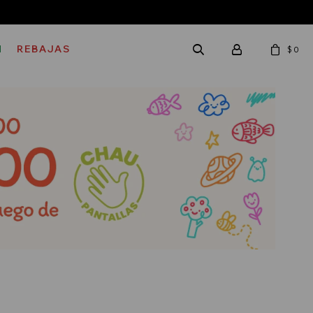
M
REBAJAS
$
0