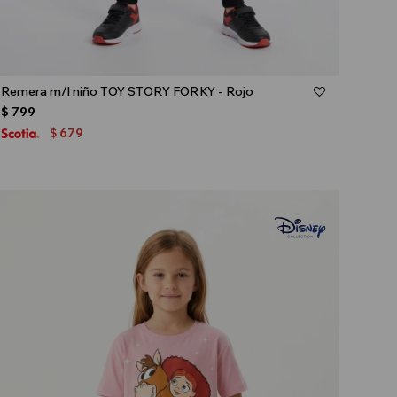
Talle
Remera m/l niño TOY STORY FORKY - Rojo
$
799
679
$