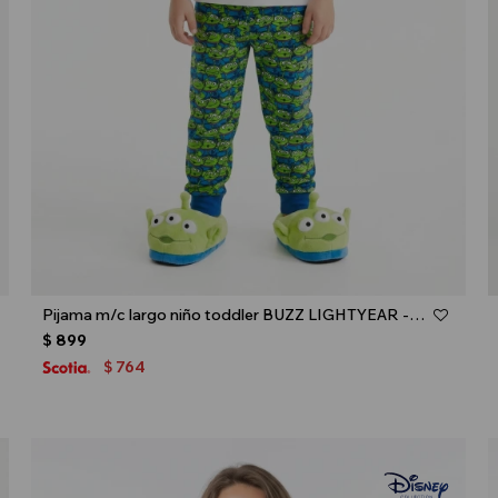
Talle
Pijama m/c largo niño toddler BUZZ LIGHTYEAR - Verde
$
899
764
$