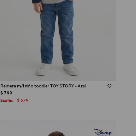
Talle
Remera m/l niño toddler TOY STORY - Azul
$
799
679
$