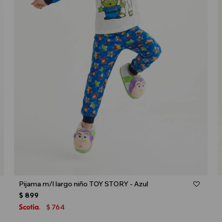
Talle
Pijama m/l largo niño TOY STORY - Azul
$
899
764
$