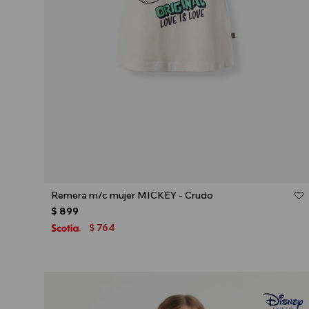
Talle
Remera m/c mujer MICKEY - Crudo
$
899
764
$