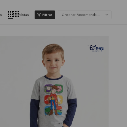
os
Vistas
Recomendados