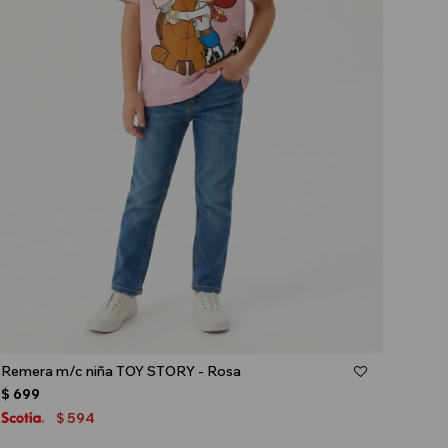
Talle
Remera m/c niña TOY STORY - Rosa
$
699
594
$