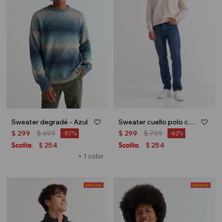
Sweater degradé - Azul
Sweater cuello polo con cierre - Beige
$
299
$
699
$
299
$
799
57
62
254
254
$
$
+ 1 color