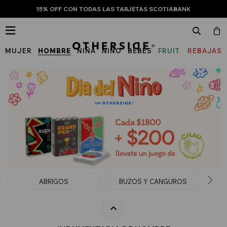
15% OFF CON TODAS LAS TARJETAS SCOTIABANK

MUJER
HOMBRE
NIÑA
NIÑO
BEBÉS
FRUIT
REBAJAS
OF
THE
LOOM
ABRIGOS
BUZOS Y CANGUROS