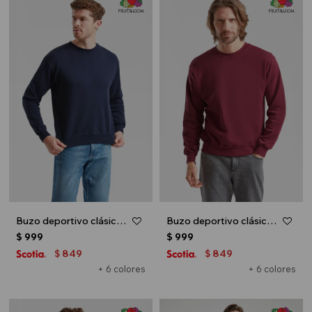
Buzo deportivo clásico escote redondo - UNISEX - Azul marino
Buzo deportivo clásico escote redondo - UNISEX - Bordo
$
999
$
999
849
849
$
$
+ 6 colores
+ 6 colores