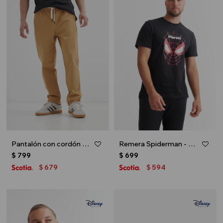
Pantalón con cordón - Khaki
Remera Spiderman - Negro
$
799
$
699
679
594
$
$