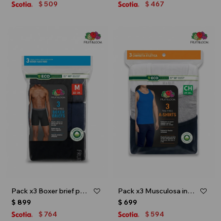
509
467
$
$
Pack x3 Boxer brief para caballero - Negro
Pack x3 Musculosa interior para caballero - Multicolor
$
899
$
699
764
594
$
$