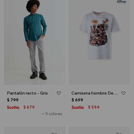
Pantalón recto - Gris
Camiseta hombre Deadpool - Blanco
$
799
$
699
679
594
$
$
+ 5 colores