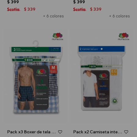
$
399
$
399
339
339
$
$
+ 6 colores
+ 6 colores
Pack x3 Boxer de tela para caballero - Multicolor
Pack x2 Camiseta interior escote V - caballero - Blanco