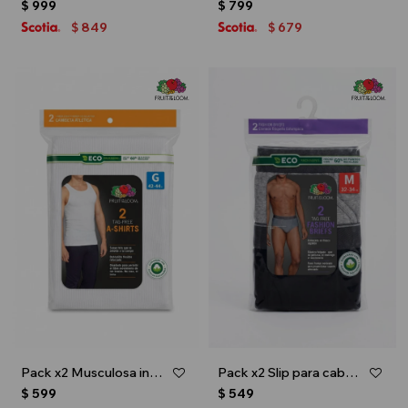
$
999
$
799
849
679
$
$
Pack x2 Musculosa interior para caballero - Blanco
Pack x2 Slip para caballero - Multicolor
$
599
$
549