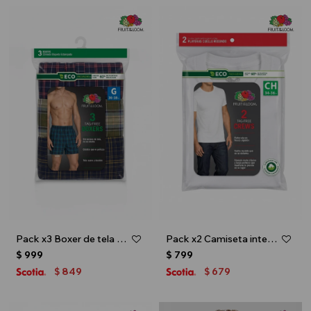
Pack x3 Boxer de tela para caballero - Multicolor
Pack x2 Camiseta interior escote redondo - Blanco
$
999
$
799
849
679
$
$