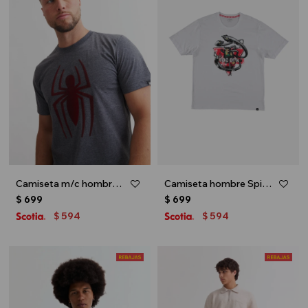
Camiseta m/c hombre - Gris oscuro
Camiseta hombre Spiderman - Blanco
$
699
$
699
594
594
$
$