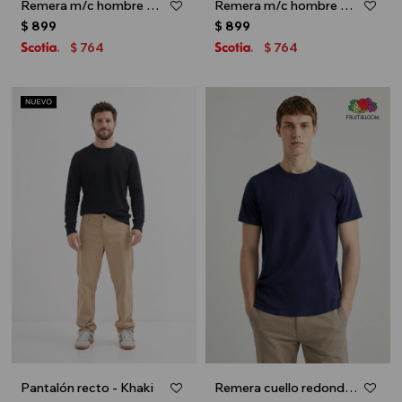
Remera m/c hombre MARVEL - Azul marino
Remera m/c hombre PIXAR - Crudo
$
899
$
899
764
764
$
$
Pantalón recto - Khaki
Remera cuello redondo ICONIC 150 - Azul marino