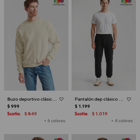
Buzo deportivo clásico escote redondo - UNISEX - Natural
Pantalón dep clásico c/puños elásticos - UNISEX - Negro
$
999
$
1.199
849
1.019
$
$
+ 6 colores
+ 4 colores