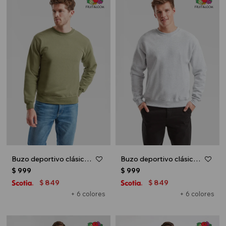
Buzo deportivo clásico escote redondo - UNISEX - Verde oliva
Buzo deportivo clásico escote redondo - UNISEX - Gris melange claro
$
999
$
999
849
849
$
$
+ 6 colores
+ 6 colores