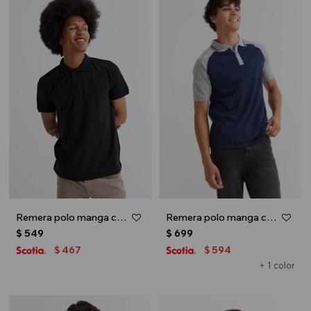
Remera polo manga corta - Negro
Remera polo manga corta combinada - Azul
$
549
$
699
467
594
$
$
+ 1 color