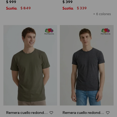
$
999
$
399
849
339
$
$
+ 6 colores
Remera cuello redondo ICONIC 150 - Verde oliva
Remera cuello redondo ICONIC 150 - Gris melange oscuro