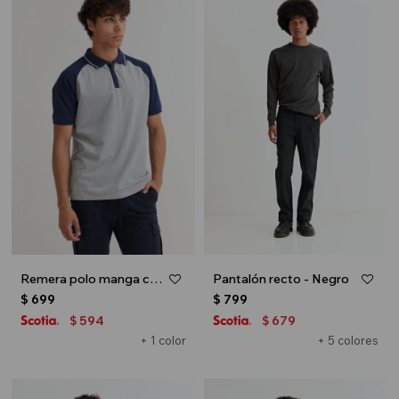
Remera polo manga corta combinada - Gris
Pantalón recto - Negro
$
699
$
799
594
679
$
$
+ 1 color
+ 5 colores