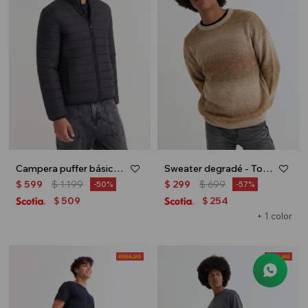
Campera puffer básica - Negro
Sweater degradé - Tostado
$
599
$
1.199
$
299
$
699
50
57
509
254
$
$
+ 1 color