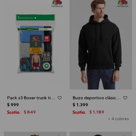
Pack x3 Boxer trunk tiro bajo para caballero - Multicolor
Buzo deportivo clásico con capucha - Negro
$
999
$
1.399
849
1.189
$
$
+ 4 colores