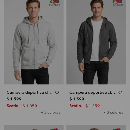
Campera deportiva clásica con capucha - UNISEX - Gris melange claro
Campera deportiva clásica con capucha - UNISEX - Gris melange oscuro
$
1.599
$
1.599
1.359
1.359
$
$
+ 3 colores
+ 3 colores