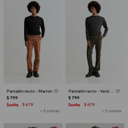
Pantalón recto - Marron
Pantalón recto - Verde ingles
$
799
$
799
679
679
$
$
+ 5 colores
+ 5 colores