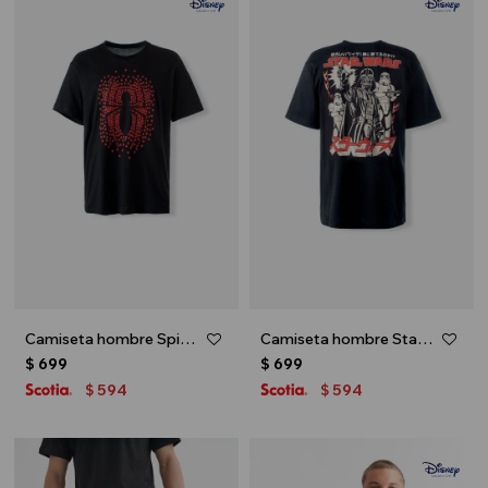
Camiseta hombre Spiderman - Negro
Camiseta hombre Star Wars - Negro
$
699
$
699
594
594
$
$