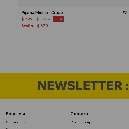
Talle
Pijama Minnie - Crudo
$
799
$
1.299
38
679
$
Empresa
Compra
Conocénos
Como comprar