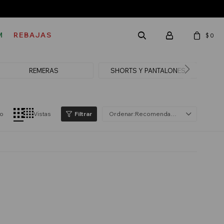
M
REBAJAS
$
0
REMERAS
SHORTS Y PANTALONES
lo
Vistas
Recomendados