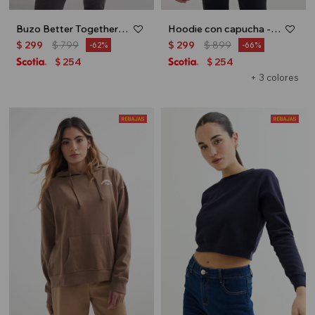
Buzo Better Together - Azul marino
Hoodie con capucha - Negro
$
299
$
799
$
299
$
899
62
66
254
254
$
$
+ 3 colores