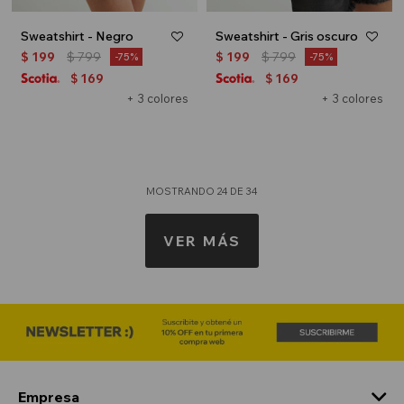
Sweatshirt - Negro
Sweatshirt - Gris oscuro
$
199
$
799
$
199
$
799
75
75
169
169
$
$
+ 3 colores
+ 3 colores
MOSTRANDO
24
DE
34
VER MÁS
Empresa