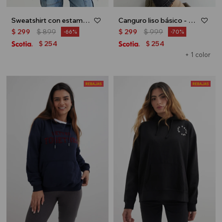
Sweatshirt con estampa en espalda - Gris oscuro
Canguro liso básico - Tostado
$
299
$
899
$
299
$
999
66
70
254
254
$
$
+ 1 color