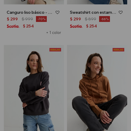
Canguro liso básico - Bordo
Sweatshirt con estampa Charme de Paris - Marron
$
299
$
999
$
299
$
899
70
66
254
254
$
$
+ 1 color