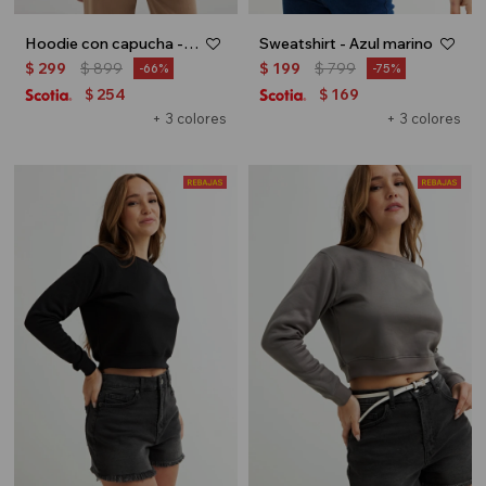
Hoodie con capucha - Marron
Sweatshirt - Azul marino
$
299
$
899
$
199
$
799
66
75
254
169
$
$
+ 3 colores
+ 3 colores