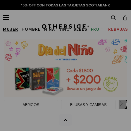
15% OFF CON TODAS LAS TARJETAS SCOTIABANK

MUJER
HOMBRE
NIÑA
NIÑO
BEBÉS
FRUIT
REBAJAS
OF
THE
LOOM
ABRIGOS
BLUSAS Y CAMISAS
BU