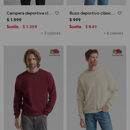
Campera deportiva clásica con capucha - UNISEX - Gris melange oscuro
Buzo deportivo clásico escote redondo - UNISEX - Azul marino
$
1.599
$
999
1.359
849
$
$
+ 3 colores
+ 6 colores