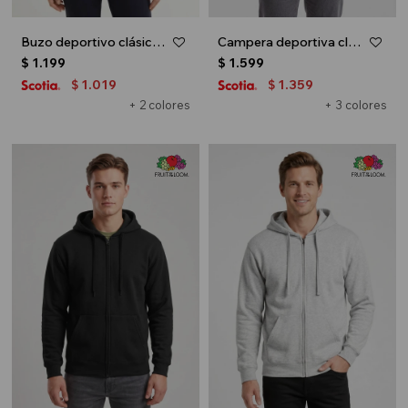
Buzo deportivo clásico con capucha - Gris melange claro
Campera deportiva clásica con capucha - UNISEX - Blanco
$
1.199
$
1.599
1.019
1.359
$
$
+ 2 colores
+ 3 colores