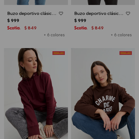
Buzo deportivo clásico escote redondo - UNISEX - Verde oliva
Buzo deportivo clásico escote redondo - UNISEX - Gris melange claro
$
999
$
999
849
849
$
$
+ 6 colores
+ 6 colores