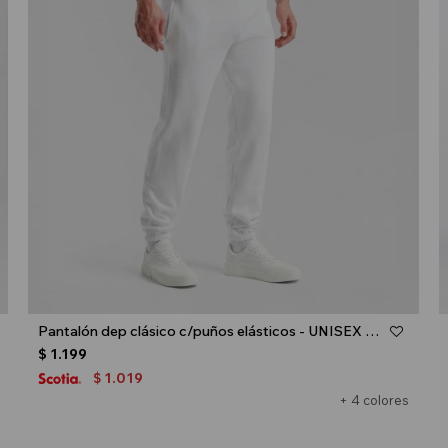
Talle
Pantalón dep clásico c/puños elásticos - UNISEX - Blanco
$
1.199
1.019
$
+ 4 colores