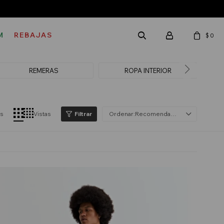
M
REBAJAS
$
0
REMERAS
ROPA INTERIOR
SH
os
Vistas
Recomendados