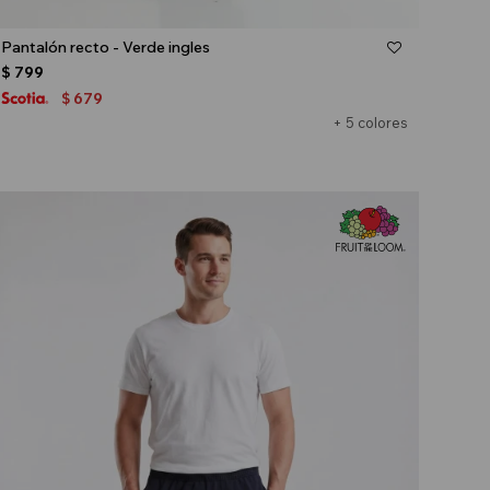
Talle
Pantalón recto - Verde ingles
$
799
679
$
+ 5 colores