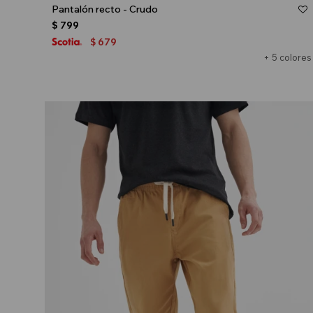
Pantalón recto - Crudo
$
799
679
$
+ 5 colores