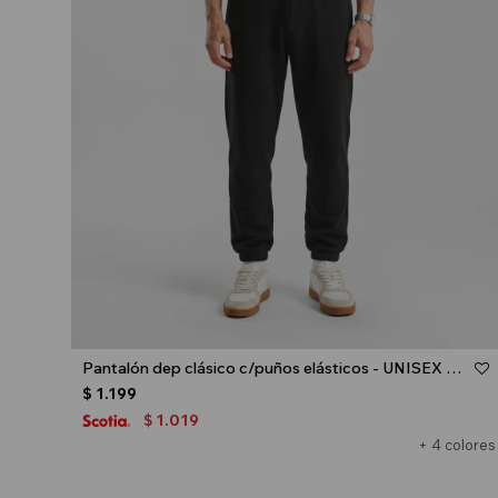
Talle
Pantalón dep clásico c/puños elásticos - UNISEX - Negro
$
1.199
1.019
$
+ 4 colores