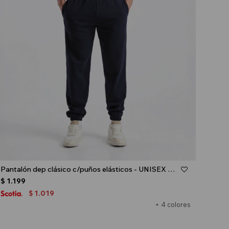
Talle
Pantalón dep clásico c/puños elásticos - UNISEX - Azul oscuro
$
1.199
1.019
$
+ 4 colores