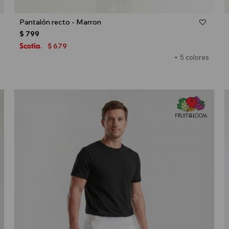
Talle
Pantalón recto - Marron
$
799
679
$
+ 5 colores