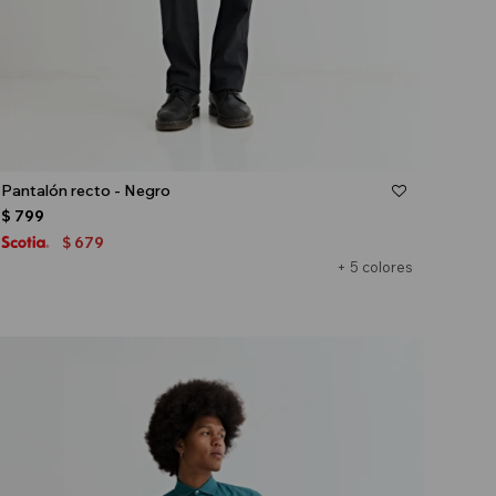
Talle
Pantalón recto - Negro
$
799
679
$
+ 5 colores