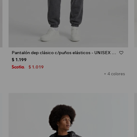
Talle
Pantalón dep clásico c/puños elásticos - UNISEX - Gris melange oscuro
$
1.199
1.019
$
+ 4 colores