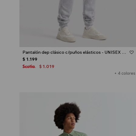
Talle
Pantalón dep clásico c/puños elásticos - UNISEX - Gris melange claro
$
1.199
1.019
$
+ 4 colores