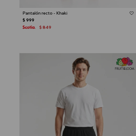
Talle
Pantalón recto - Khaki
$
999
849
$