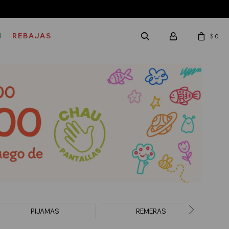
M
REBAJAS
$
0
PIJAMAS
REMERAS