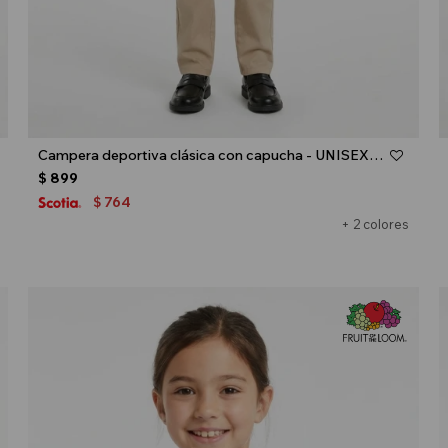
Talle
Campera deportiva clásica con capucha - UNISEX - Azul marino
$
899
764
$
+ 2 colores