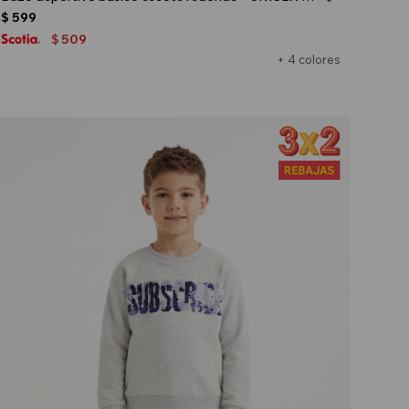
$
599
509
$
+ 4 colores