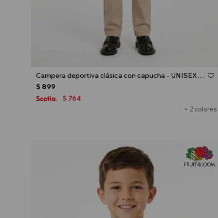
Talle
Campera deportiva clásica con capucha - UNISEX - Negro
$
899
764
$
+ 2 colores