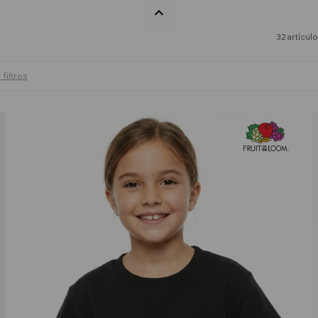
32 artícul
 filtros