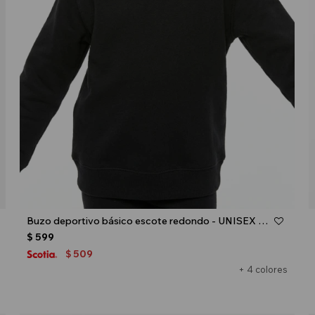
Talle
Buzo deportivo básico escote redondo - UNISEX - Negro
$
599
509
$
+ 4 colores