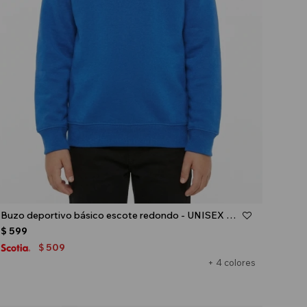
Talle
Buzo deportivo básico escote redondo - UNISEX - Azul oscuro
$
599
509
$
+ 4 colores