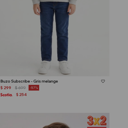
Talle
Buzo Subscribe - Gris melange
$
299
$
699
57
254
$