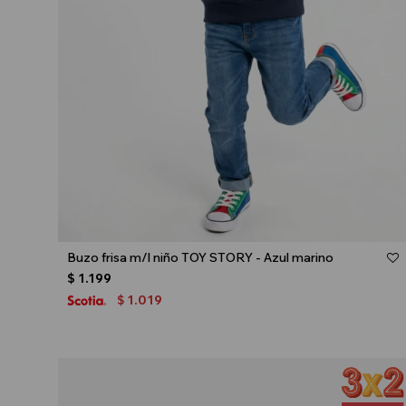
Talle
Buzo frisa m/l niño TOY STORY - Azul marino
$
1.199
1.019
$