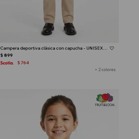
Talle
Campera deportiva clásica con capucha - UNISEX - Gris melange claro
$
899
764
$
+ 2 colores