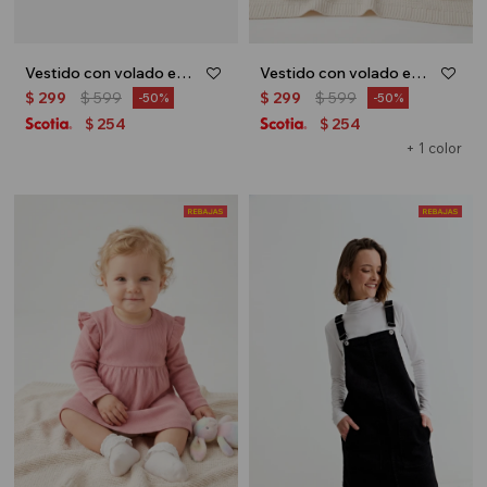
Vestido con volado en hombro - Terracota
Vestido con volado en hombro - Terracota
$
299
$
599
$
299
$
599
50
50
254
254
$
$
+ 1 color