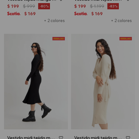
$
199
$
999
$
199
$
1.199
80
83
169
169
$
$
+ 2 colores
+ 2 colores
Vestido midi tejido manga larga - Negro
Vestido midi tejido manga larga - Beige