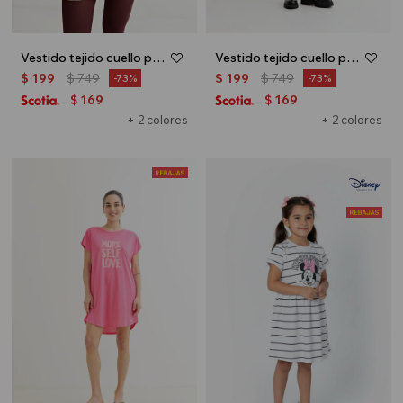
Vestido tejido cuello polo - Beige
Vestido tejido cuello polo - Lacre
$
199
$
749
$
199
$
749
73
73
169
169
$
$
+ 2 colores
+ 2 colores