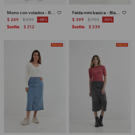
Mono con volados - Rosa
Falda mini basica - Blanco
$
249
$
599
$
399
$
799
58
50
212
339
$
$