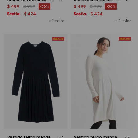
$
499
$
999
$
499
$
999
50
50
424
424
$
$
+ 1 color
+ 1 color
Vestido tejido manga larga - Azul marino
Vestido tejido manga larga - Crudo