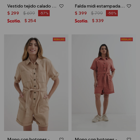
Vestido tejido calado - Negro
Falda midi estampada - Negro
$
299
$
699
$
399
$
799
57
50
254
339
$
$
Mono con botones - Beige
Mono con botones - Lacre