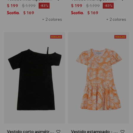
$
199
$
1.199
$
199
$
1.199
83
83
169
169
$
$
+ 2 colores
+ 2 colores
Vestido corto asimétrico - Negro
Vestido estampado - Naranja