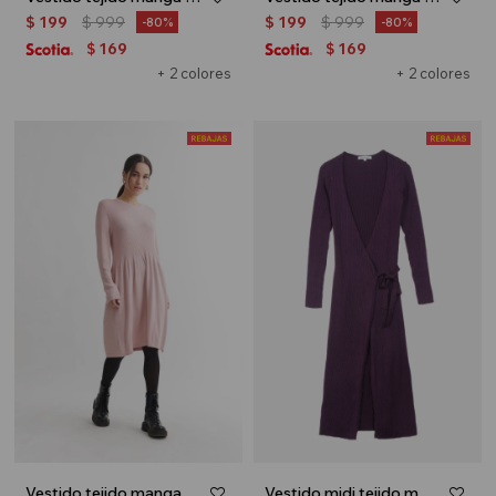
$
199
$
999
$
199
$
999
80
80
169
169
$
$
+ 2 colores
+ 2 colores
Vestido tejido manga larga - Rosa
Vestido midi tejido manga larga - Lila