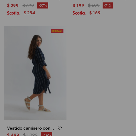
$
299
$
699
$
199
$
699
57
71
254
169
$
$
Vestido camisero con lazo - Azul marino
$
499
$
1.399
64