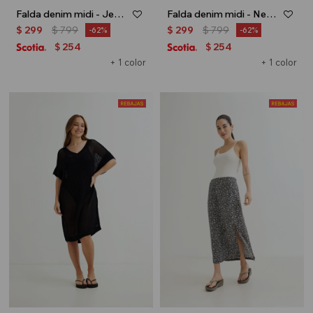
Falda denim midi - Jean medio
Falda denim midi - Negro
$
299
$
799
$
299
$
799
62
62
254
254
$
$
+ 1 color
+ 1 color