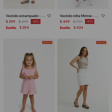
Vestido estampado - Rosa
Vestido niña Minnie - Blanco
$
299
$
499
$
499
$
799
40
37
254
424
$
$