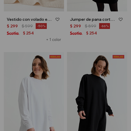
Vestido con volado en hombro - Rosa
Jumper de pana corta - Negro
$
299
$
599
$
299
$
899
50
66
254
254
$
$
+ 1 color