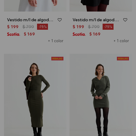
Vestido m/l de algodón - Blanco
Vestido m/l de algodón - Negro
$
199
$
799
$
199
$
799
75
75
169
169
$
$
+ 1 color
+ 1 color