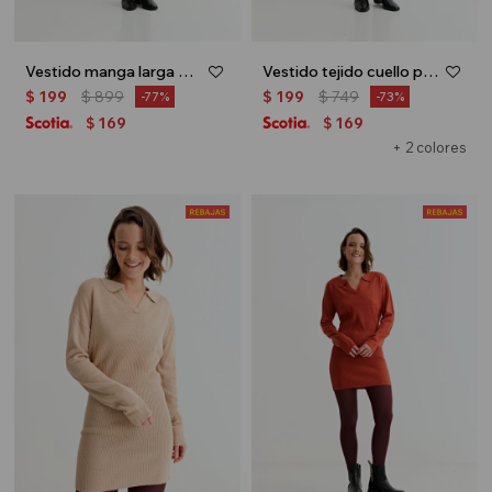
Vestido manga larga midi - Verde oliva
Vestido tejido cuello polo - Verde oliva
$
199
$
899
$
199
$
749
77
73
169
169
$
$
+ 2 colores