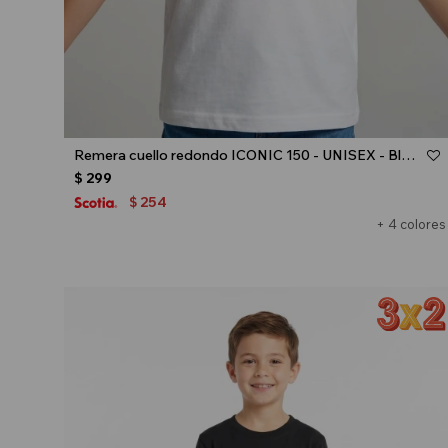
Talle
Remera cuello redondo ICONIC 150 - UNISEX - Blanco
$
299
254
$
+ 4 colores