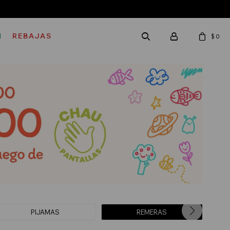
M
REBAJAS
$
0
PIJAMAS
REMERAS