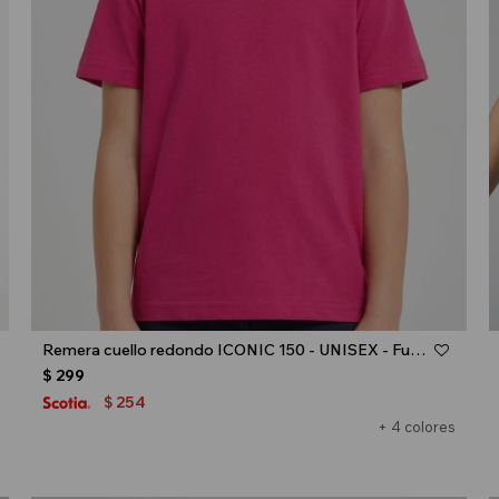
Talle
Remera cuello redondo ICONIC 150 - UNISEX - Fucsia
$
299
254
$
+ 4 colores