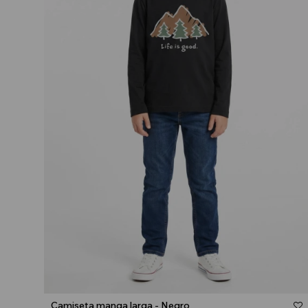
Talle
Camiseta manga larga - Negro