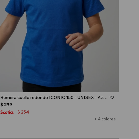
Talle
Remera cuello redondo ICONIC 150 - UNISEX - Azul oscuro
$
299
254
$
+ 4 colores