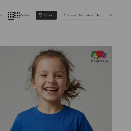
os
Vistas
Recomendados