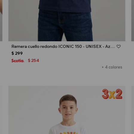
Talle
Remera cuello redondo ICONIC 150 - UNISEX - Azul marino
$
299
254
$
+ 4 colores