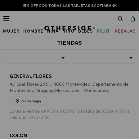
15% OFF CON TODAS LAS TARJETAS SCOTIABANK

MUJER
HOMBRE
NIÑA
NIÑO
BEBÉS
FRUIT
REBAJAS
OF
TIENDAS
THE
LOOM
GENERAL FLORES
Av. Gral. Flores 2651, 11800 Montevideo, Departamento de
Montevideo, Uruguay, Montevideo - Montevideo.
Ver en mapa
Lunes a viernes de 9:30 a 18:30hs | Sábados de 9:30 a 14:00hs
Teléfono: 097572106
COLÓN