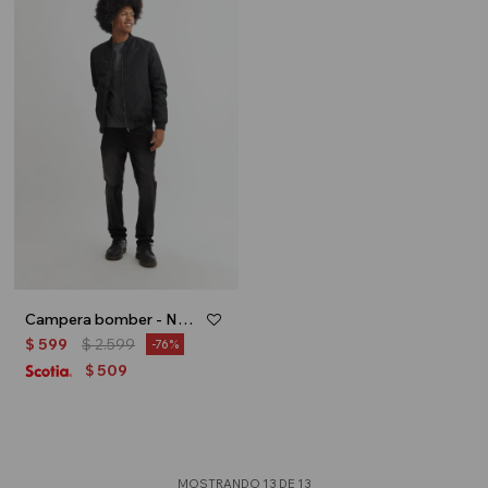
Campera bomber - Negro
$
599
$
2.599
76
509
$
MOSTRANDO
13
DE
13