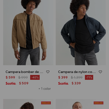
Campera bomber de nylon - Khaki
Campera de nylon con bolsillos - Azul marino
$
599
$
999
$
399
$
1.399
40
71
509
339
$
$
+ 1 color