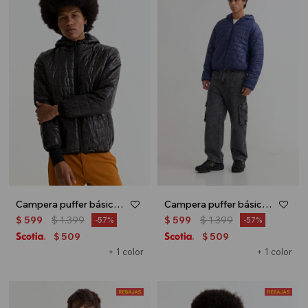
Campera puffer básica con capucha - Negro
Campera puffer básica con capucha - Azul marino
$
599
$
1.399
$
599
$
1.399
57
57
509
509
$
$
+ 1 color
+ 1 color