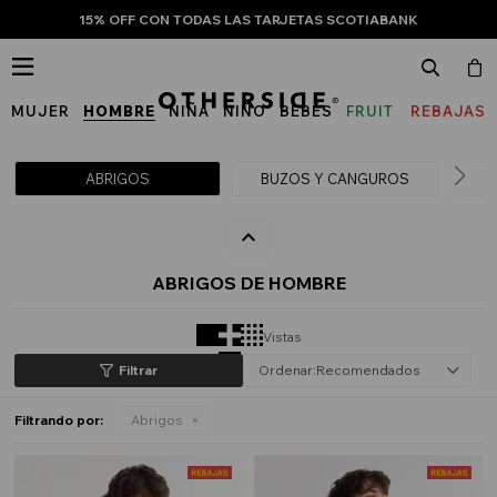
15% OFF CON TODAS LAS TARJETAS SCOTIABANK

MUJER
HOMBRE
NIÑA
NIÑO
BEBÉS
FRUIT
REBAJAS
OF
THE
ABRIGOS
BUZOS Y CANGUROS
LOOM
ABRIGOS DE HOMBRE
Vistas
Recomendados
Filtrando por:
Abrigos