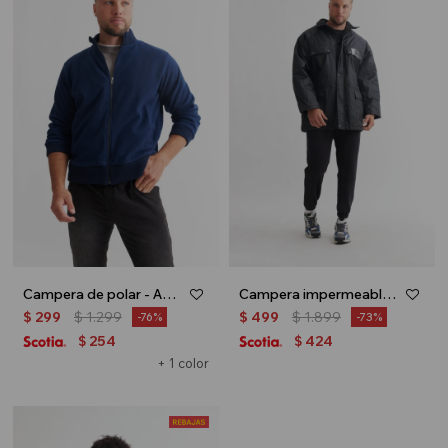
Campera de polar - Azul marino
Campera impermeable - Negro
$
299
$
1.299
$
499
$
1.899
76
73
254
424
$
$
+ 1 color