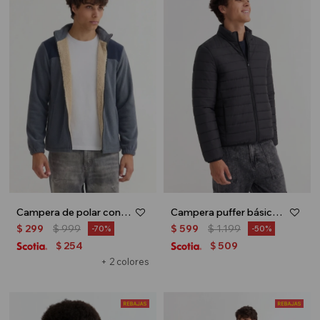
Campera de polar con corderito - Gris
Campera puffer básica - Negro
$
299
$
999
$
599
$
1.199
70
50
254
509
$
$
+ 2 colores