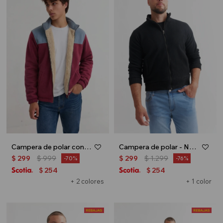
Campera de polar con corderito - Rojo
Campera de polar - Negro
$
299
$
999
$
299
$
1.299
70
76
254
254
$
$
+ 2 colores
+ 1 color