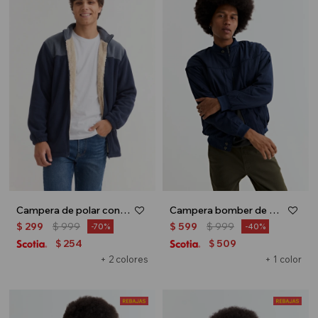
Campera de polar con corderito - Azul
Campera bomber de nylon - Azul marino
$
299
$
999
$
599
$
999
70
40
254
509
$
$
+ 2 colores
+ 1 color