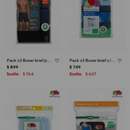
Pack x3 Boxer brief para caballero - Negro
Pack x3 Boxer brief c/estampa para niño - Multicolor
$
899
$
749
764
637
$
$