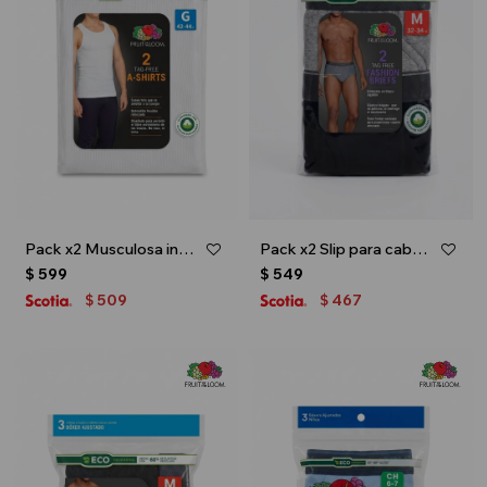
Pack x2 Musculosa interior para caballero - Blanco
Pack x2 Slip para caballero - Multicolor
$
599
$
549
509
467
$
$