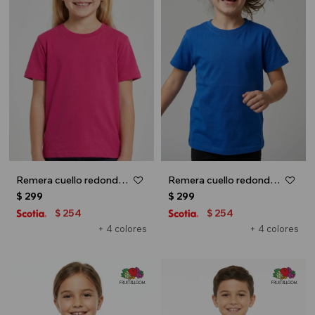
Remera cuello redondo ICONIC 150 - UNISEX - Fucsia
Remera cuello redondo ICONIC 150 - UNISEX - Azul oscuro
$
299
$
299
254
254
$
$
+ 4 colores
+ 4 colores