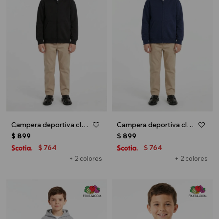
Campera deportiva clásica con capucha - UNISEX - Negro
Campera deportiva clásica con capucha - UNISEX - Azul marino
$
899
$
899
764
764
$
$
+ 2 colores
+ 2 colores