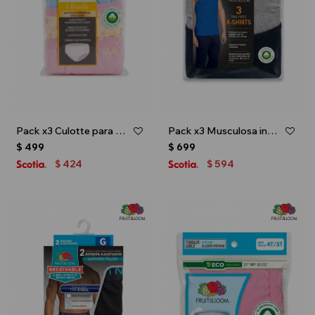
Pack x3 Culotte para niña - Multicolor
Pack x3 Musculosa interior para caballero - Multicolor
$
499
$
699
424
594
$
$