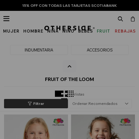
15% OFF CON TODAS LAS TARJETAS SCOTIABANK

MUJER
HOMBRE
NIÑA
NIÑO
BEBÉS
FRUIT
REBAJAS
OF
THE
INDUMENTARIA
ACCESORIOS
LOOM
FRUIT OF THE LOOM
Vistas
Recomendados