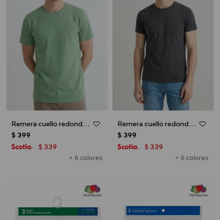
Remera cuello redondo ICONIC 150 - Verde oliva
Remera cuello redondo ICONIC 150 - Gris melange oscuro
$
399
$
399
339
339
$
$
+ 6 colores
+ 6 colores