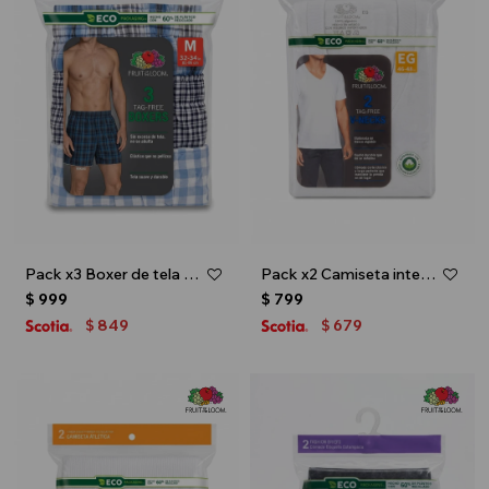
Pack x3 Boxer de tela para caballero - Multicolor
Pack x2 Camiseta interior escote V - caballero - Blanco
$
999
$
799
849
679
$
$