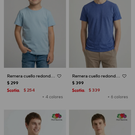
Remera cuello redondo ICONIC 150 - UNISEX - Celeste
Remera cuello redondo ICONIC 150 - Azul marino
$
299
$
399
254
339
$
$
+ 4 colores
+ 6 colores