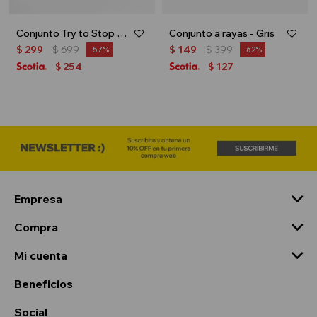
Conjunto Try to Stop me - Gris melange
Conjunto a rayas - Gris
$
299
$
699
$
149
$
399
57
62
254
127
$
$
Empresa
Compra
Mi cuenta
Beneficios
Social