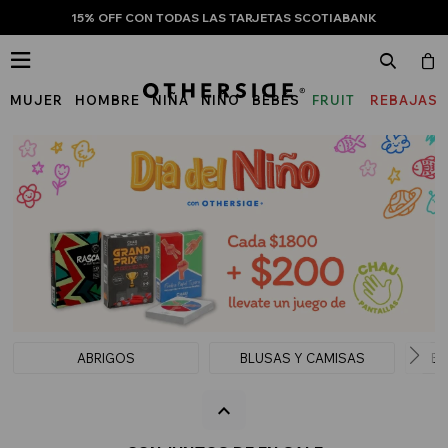
15% OFF CON TODAS LAS TARJETAS SCOTIABANK

MUJER
HOMBRE
NIÑA
NIÑO
BEBÉS
FRUIT
REBAJAS
OF
THE
LOOM
ABRIGOS
BLUSAS Y CAMISAS
BU