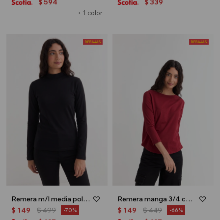
594
339
$
$
+ 1 color
Remera m/l media polera - Negro
Remera manga 3/4 cuello bote - Bordo
$
149
$
499
$
149
$
449
70
66