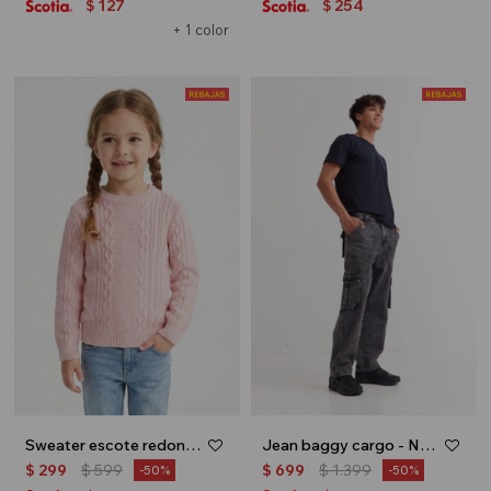
127
254
$
$
+ 1 color
Sweater escote redondo con ochos - Rosa
Jean baggy cargo - Negro
$
299
$
599
$
699
$
1.399
50
50