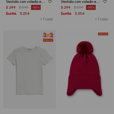
Vestido con volado en hombro - Terracota
Vestido con volado en hombro - Rosa
$
299
$
599
$
299
$
599
50
50
254
254
$
$
+ 1 color
+ 1 color