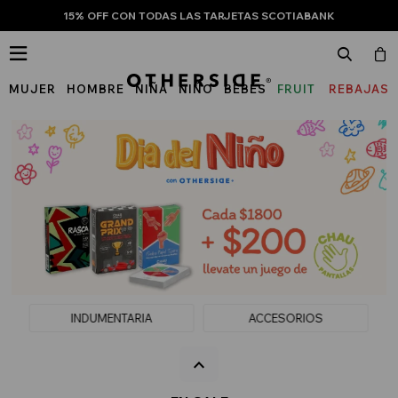
15% OFF CON TODAS LAS TARJETAS SCOTIABANK

MUJER
HOMBRE
NIÑA
NIÑO
BEBÉS
FRUIT
REBAJAS
OF
THE
LOOM
INDUMENTARIA
ACCESORIOS