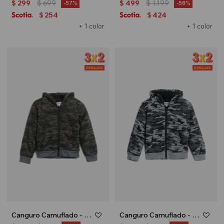
$
299
$
699
$
499
$
1.199
57
58
254
424
$
$
+ 1 color
+ 1 color
Canguro Camuflado - Verde
Canguro Camuflado - Gris