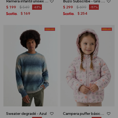
Remera infantil unisex Uruguay - Blanco
Buzo Subscribe - Gris melange
$
199
$
549
$
299
$
699
63
57
169
254
$
$
Sweater degradé - Azul
Campera puffer básica - Rosa