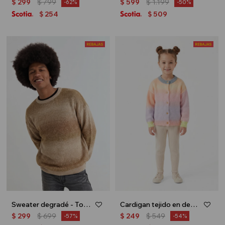
$
299
$
799
$
599
$
1.199
62
50
254
509
$
$
Sweater degradé - Tostado
Cardigan tejido en degradé - Rosa
$
299
$
699
$
249
$
549
57
54