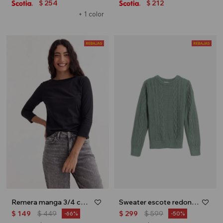
254
212
$
$
+ 1 color
Remera manga 3/4 cuello bote - Negro
Sweater escote redondo con ochos - Verde
$
149
$
449
$
299
$
599
66
50