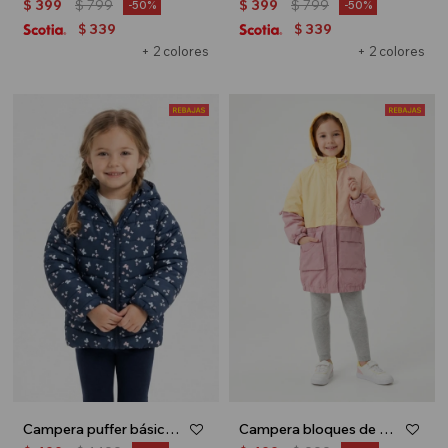
$
399
$
799
$
399
$
799
50
50
339
339
$
$
+ 2 colores
+ 2 colores
Campera puffer básica - Azul marino
Campera bloques de color - Amarillo