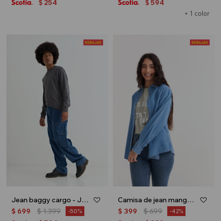
254
594
$
$
+ 1 color
Jean baggy cargo - Jean oscuro
Camisa de jean manga larga - Jean medio
$
699
$
1.399
$
399
$
699
50
42