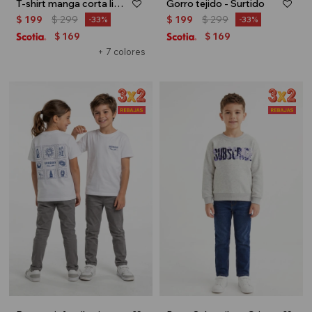
T-shirt manga corta lisa - Crudo
Gorro tejido - Surtido
$
199
$
299
$
199
$
299
33
33
169
169
$
$
+ 7 colores