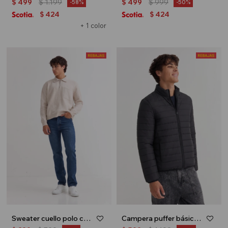
$
499
$
1.199
$
499
$
999
58
50
424
424
$
$
+ 1 color
Sweater cuello polo con cierre - Beige
Campera puffer básica - Negro