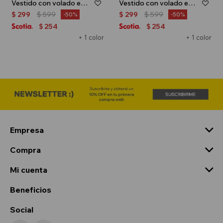
Vestido con volado en hombro - Terracota
Vestido con volado en hombro - Rosa
$
299
$
599
$
299
$
599
50
50
254
254
$
$
+ 1 color
+ 1 color
Empresa
Compra
Mi cuenta
Beneficios
Social