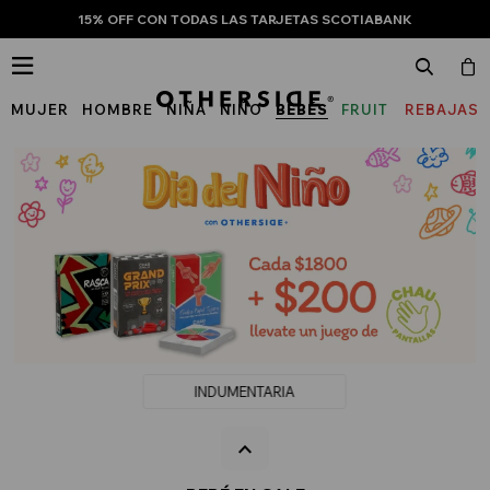
15% OFF CON TODAS LAS TARJETAS SCOTIABANK

MUJER
HOMBRE
NIÑA
NIÑO
BEBÉS
FRUIT
REBAJAS
OF
THE
LOOM
INDUMENTARIA