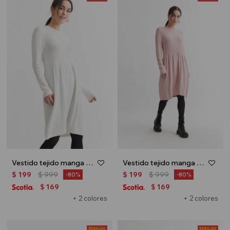
Vestido tejido manga larga - Crudo
Vestido tejido manga larga - Rosa
$
199
$
999
$
199
$
999
80
80
169
169
$
$
+ 2 colores
+ 2 colores