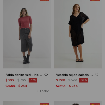
Falda denim midi - Negro
Vestido tejido calado - Negro
$
299
$
799
$
299
$
699
62
57
254
254
$
$
+ 1 color