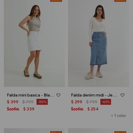
Falda mini basica - Blanco
Falda denim midi - Jean medio
$
399
$
799
$
299
$
799
50
62
339
254
$
$
+ 1 color