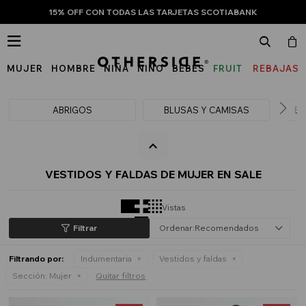
15% OFF CON TODAS LAS TARJETAS SCOTIABANK

MUJER
HOMBRE
NIÑA
NIÑO
BEBÉS
FRUIT
REBAJAS
OF
THE
ABRIGOS
BLUSAS Y CAMISAS
BU
LOOM
VESTIDOS Y FALDAS DE MUJER EN SALE
Vistas
Recomendados
Filtrando por:
Indumentaria
Vestidos y faldas
Sección:
Mujer
Quitar filtros