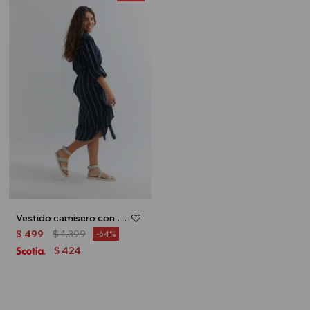
Vestido camisero con lazo - Azul marino
$
499
$
1.399
64
424
$