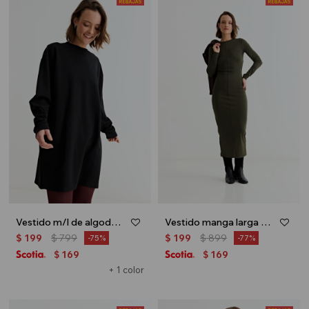
Vestido m/l de algodón - Negro
Vestido manga larga midi - Verde oliva
$
199
$
799
$
199
$
899
75
77
169
169
$
$
+ 1 color