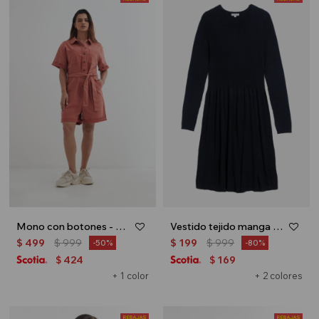
Mono con botones - Lacre
Vestido tejido manga larga - Azul marino
$
499
$
999
$
199
$
999
50
80
424
169
$
$
+ 1 color
+ 2 colores