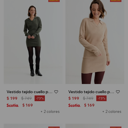
Vestido tejido cuello polo - Verde oliva
Vestido tejido cuello polo - Beige
$
199
$
749
$
199
$
749
73
73
169
169
$
$
+ 2 colores
+ 2 colores