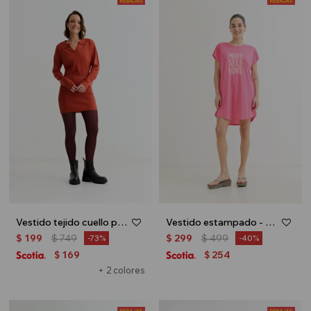
Vestido tejido cuello polo - Lacre
Vestido estampado - Rosa
$
199
$
749
$
299
$
499
73
40
169
254
$
$
+ 2 colores