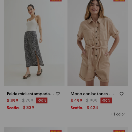
Falda midi estampada - Negro
Mono con botones - Beige
$
399
$
799
$
499
$
999
50
50
339
424
$
$
+ 1 color