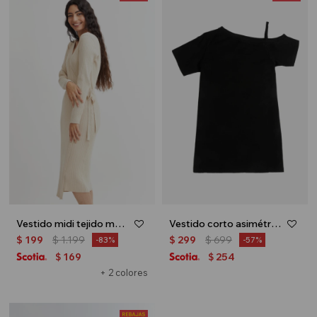
Vestido midi tejido manga larga - Beige
Vestido corto asimétrico - Negro
$
199
$
1.199
$
299
$
699
83
57
169
254
$
$
+ 2 colores