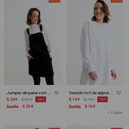
Jumper de pana corta - Negro
Vestido m/l de algodón - Blanco
$
299
$
899
$
199
$
799
66
75
254
169
$
$
+ 1 color