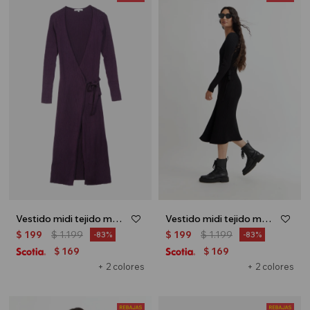
Vestido midi tejido manga larga - Lila
Vestido midi tejido manga larga - Negro
$
199
$
1.199
$
199
$
1.199
83
83
169
169
$
$
+ 2 colores
+ 2 colores