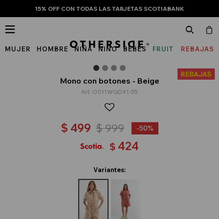
15% OFF CON TODAS LAS TARJETAS SCOTIABANK

MUJER
HOMBRE
NIÑA
NIÑO
BEBÉS
FRUIT
REBAJAS
OF
THE
Mono con botones - Beige
OS11WGDX1-55
LOOM
$
499
$
999
50
424
$
Variantes: