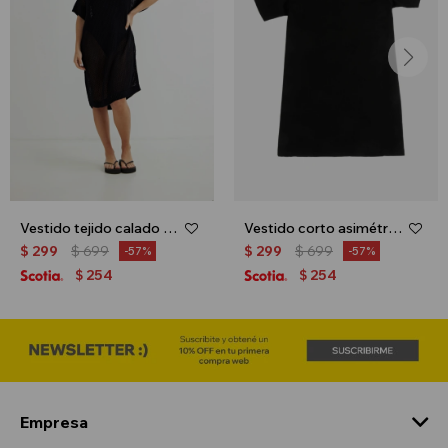
Vestido tejido calado - Negro
Vestido corto asimétrico - Negro
$
299
$
699
$
299
$
699
57
57
254
254
$
$
Empresa