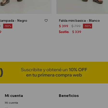
stampada - Negro
Falda mini basica - Blanco
9
$
399
$
799
50
50
9
339
$
Mi cuenta
Beneficios
Mi cuenta