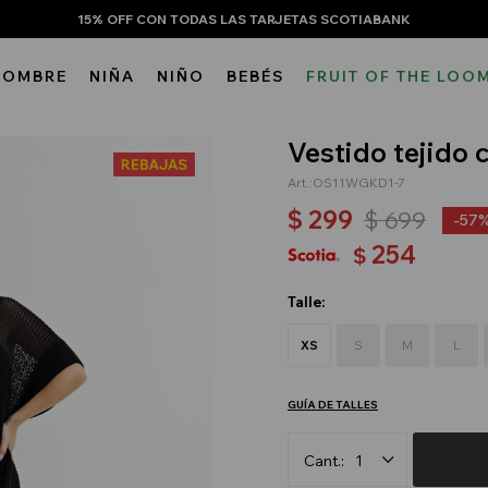
15% OFF CON TODAS LAS TARJETAS SCOTIABANK
HOMBRE
NIÑA
NIÑO
BEBÉS
FRUIT OF THE LOO
Vestido tejido 
OS11WGKD1-7
$
299
$
699
57
254
$
Talle:
XS
S
M
L
GUÍA DE TALLES
1