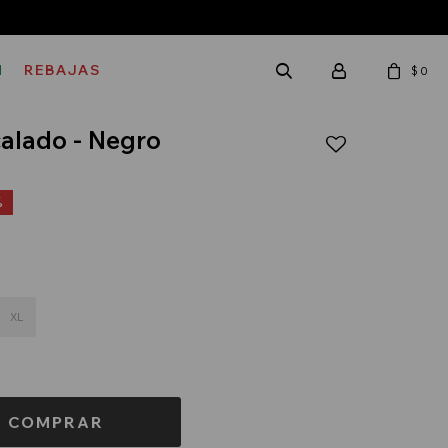
M
REBAJAS
$
0
calado - Negro
XL
COMPRAR