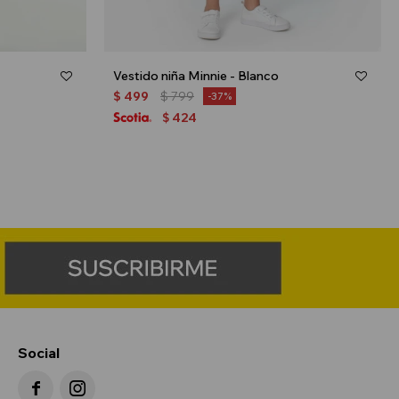
Vestido niña Minnie - Blanco
$
499
$
799
37
424
$
Social

