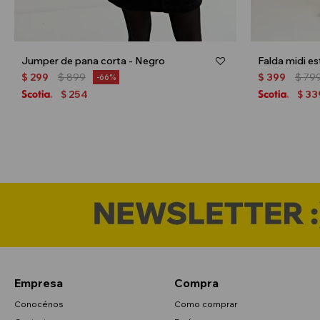
Jumper de pana corta - Negro
Falda midi e
$
299
$
899
$
399
$
79
66
254
33
$
$
Empresa
Compra
Conocénos
Como comprar