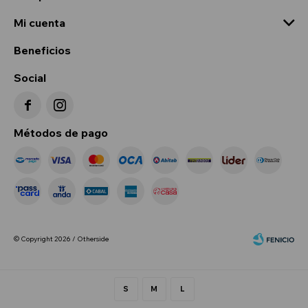
Mi cuenta
Beneficios
Social


Métodos de pago
© Copyright 2026 / Otherside
S
M
L