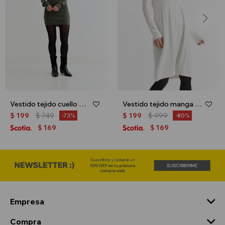
Vestido tejido cuello polo - Verde oliva
Vestido tejido manga larga - Crudo
$
199
$
749
$
199
$
999
73
80
169
169
$
$
Empresa
Compra