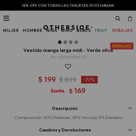
15% OFF CON TODAS LAS TARJETAS SCOTIABANK

MUJER
HOMBRE
NIÑA
NIÑO
BEBÉS
FRUIT
REBAJAS
OF
THE
Vestido manga larga midi - Verde oliva
OS11WGDM1-13
LOOM
$
199
$
899
77
169
$
Descripción
- Composición: 60% Poliéster, 35% Viscosa, 5% Elastano.
Cambios y Devoluciones