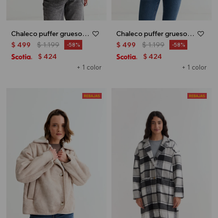
Chaleco puffer grueso - Negro
Chaleco puffer grueso - Khaki
$
499
$
1.199
$
499
$
1.199
58
58
424
424
$
$
+ 1 color
+ 1 color