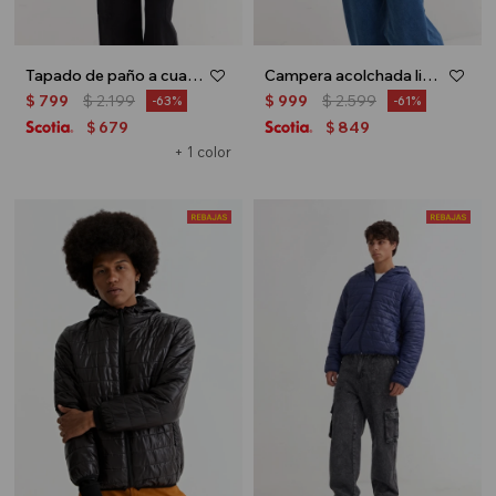
Tapado de paño a cuadros - Azul marino
Campera acolchada liviana - Crudo
$
799
$
2.199
$
999
$
2.599
63
61
679
849
$
$
+ 1 color