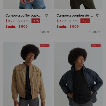
Campera puffer básica con capucha - Azul marino
Campera bomber de nylon - Azul marino
$
599
$
1.399
$
599
$
999
57
40
509
509
$
$
+ 1 color
+ 1 color