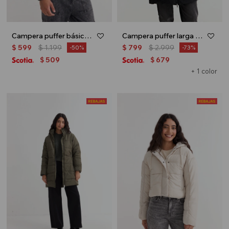
Campera puffer básica - Negro
Campera puffer larga - Negro
$
599
$
1.199
$
799
$
2.999
50
73
509
679
$
$
+ 1 color