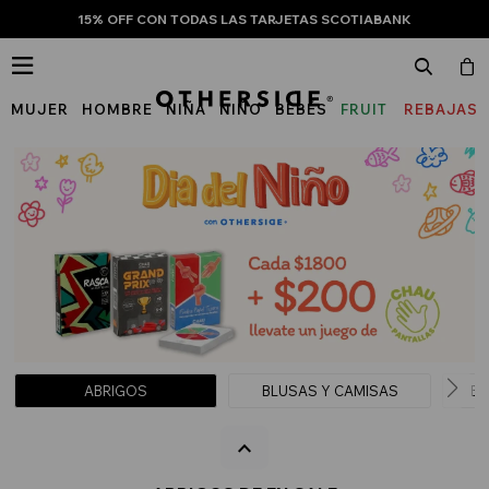
15% OFF CON TODAS LAS TARJETAS SCOTIABANK

MUJER
HOMBRE
NIÑA
NIÑO
BEBÉS
FRUIT
REBAJAS
OF
THE
LOOM
ABRIGOS
BLUSAS Y CAMISAS
BU