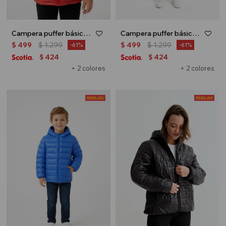
Campera puffer básica con capucha - UNISEX - Rojo
Campera puffer básica con capucha - UNISEX - Negro
$
499
$
1.299
$
499
$
1.299
61
61
424
424
$
$
+ 2 colores
+ 2 colores