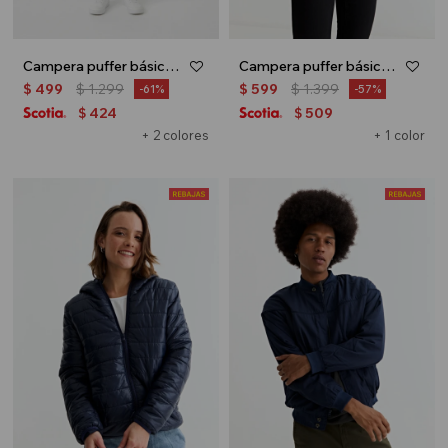
Campera puffer básica con capucha - UNISEX - Azul
Campera puffer básica con capucha - Negro
$
499
$
1.299
$
599
$
1.399
61
57
424
509
$
$
+ 2 colores
+ 1 color