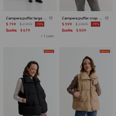
Campera puffer larga - Verde oliva
Campera puffer crop - Beige
$
799
$
2.999
$
599
$
2.899
73
79
679
509
$
$
+ 1 color