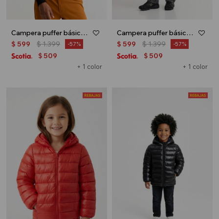
Campera puffer básica con capucha - Negro
Campera puffer básica con capucha - Azul marino
$
599
$
1.399
$
599
$
1.399
57
57
509
509
$
$
+ 1 color
+ 1 color