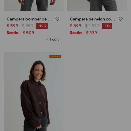
Campera bomber de nylon - Khaki
Campera de nylon con bolsillos - Azul marino
$
599
$
999
$
399
$
1.399
40
71
509
339
$
$
+ 1 color