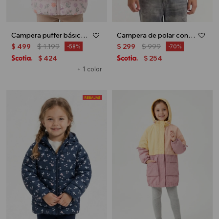
Campera puffer básica - Rosa
Campera de polar con corderito - Gris
$
499
$
1.199
$
299
$
999
58
70
424
254
$
$
+ 1 color