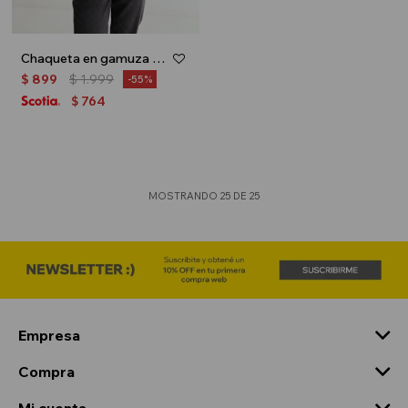
Chaqueta en gamuza - Marron
$
899
$
1.999
55
764
$
MOSTRANDO
25
DE
25
Empresa
Compra
Mi cuenta