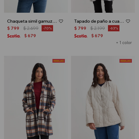
Chaqueta simil gamuza con forro de corderito - Beige
Tapado de paño a cuadros - Negro
$
799
$
2.699
$
799
$
2.199
70
63
679
679
$
$
+ 1 color