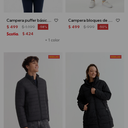
Campera puffer básica - Azul marino
Campera bloques de color - Amarillo
$
499
$
1.199
$
499
$
999
58
50
424
$
+ 1 color