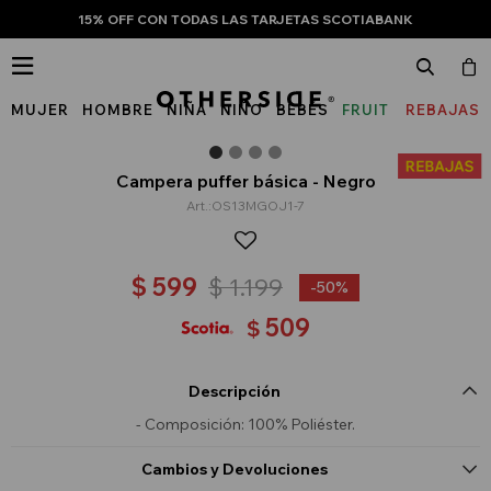
15% OFF CON TODAS LAS TARJETAS SCOTIABANK

MUJER
HOMBRE
NIÑA
NIÑO
BEBÉS
FRUIT
REBAJAS
OF
THE
Campera puffer básica - Negro
OS13MGOJ1-7
LOOM
$
599
$
1.199
50
509
$
Descripción
- Composición: 100% Poliéster.
Cambios y Devoluciones