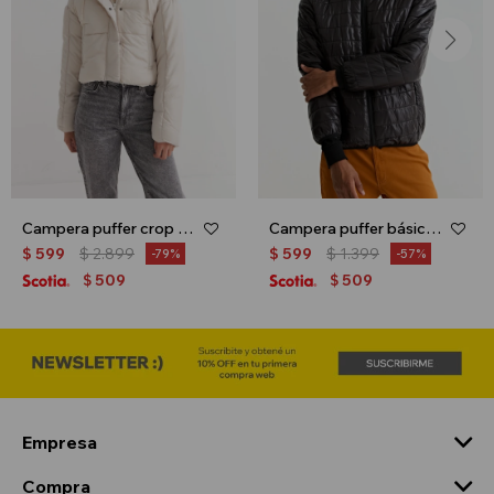
Campera puffer crop - Beige
Campera puffer básica con capucha - Negro
$
599
$
2.899
$
599
$
1.399
79
57
509
509
$
$
Empresa
Compra