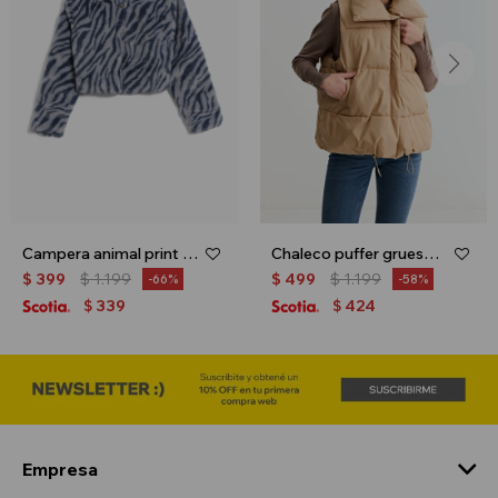
Campera animal print - Gris
Chaleco puffer grueso - Khaki
$
399
$
1.199
$
499
$
1.199
66
58
339
424
$
$
Empresa