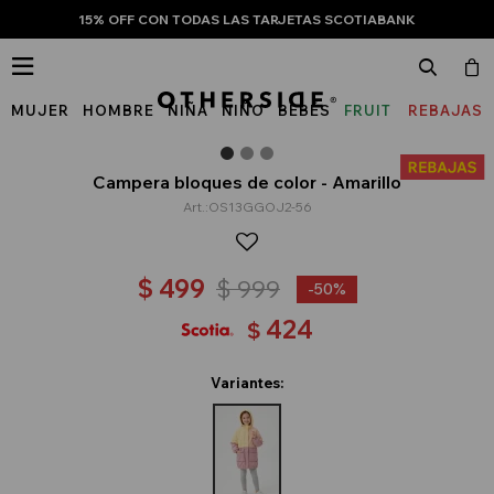
15% OFF CON TODAS LAS TARJETAS SCOTIABANK

MUJER
HOMBRE
NIÑA
NIÑO
BEBÉS
FRUIT
REBAJAS
OF
THE
Campera bloques de color - Amarillo
OS13GGOJ2-56
LOOM
$
499
$
999
50
424
$
Variantes: