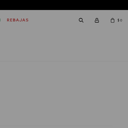
M
REBAJAS
$
0