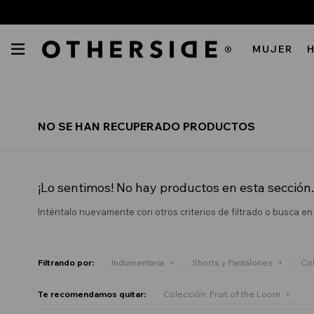

MUJER
INDUMENTARIA
NO SE HAN RECUPERADO PRODUCTOS
REBAJAS
INDUMENTARIA
VER TODO
REBAJAS
NIÑA
¡Lo sentimos! No hay productos en esta sección.
Abrigos
VER TODO
REBAJAS
NIÑO
Blusas y Camisas
Inténtalo nuevamente con otros criterios de filtrado o busca e
Abrigos
VER TODO
REBAJAS
BEBÉS
Buzos y Canguros
Buzos y Canguros
INDUMENTARIA
VER TODO
REBAJAS
MUJER
Pijamas
Camisas
Filtrando por:
Indumentaria
Shorts y Pantalones
Col
Abrigos
INDUMENTARIA
VER TODO
Remeras
HOMBRE
Pijamas
Blusas y Camisas
Abrigos
Te recomendamos quitar:
Colección:
Fruit of the Loom
INDUMENTARIA
Shorts y Pantalones
Remeras
NIÑA