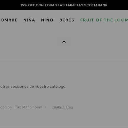
15% OFF CON TODAS LAS TARJETAS SCOTIABANK
HOMBRE
NIÑA
NIÑO
BEBÉS
FRUIT OF THE LOO
n otras secciones de nuestro catálogo.
ección:
Fruit of the Loom
Quitar filtros