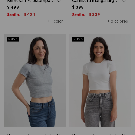
Remera m/c estampa Stay Positive - Salmon
Camiseta manga larga - Blanco y celeste
$
499
$
399
424
339
$
$
+ 1 color
+ 5 colores