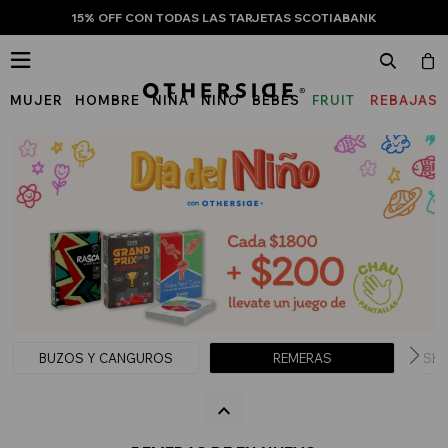
15% OFF CON TODAS LAS TARJETAS SCOTIABANK

MUJER
HOMBRE
NIÑA
NIÑO
BEBÉS
FRUIT
REBAJAS
OF
THE
LOOM
BUZOS Y CANGUROS
REMERAS
SHO