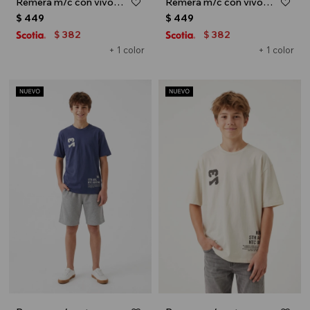
Remera m/c con vivos y estampa - Crudo
Remera m/c con vivos y estampa - Azul claro
$
449
$
449
382
382
$
$
+ 1 color
+ 1 color