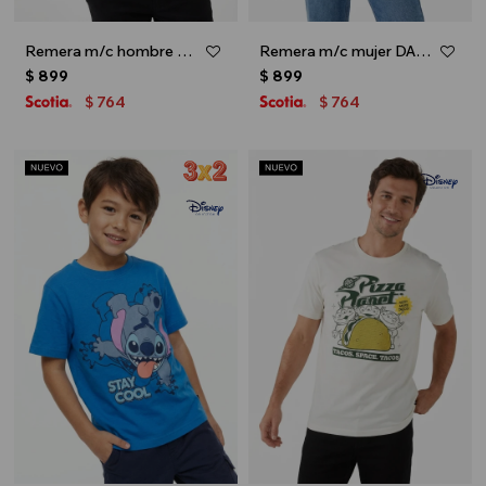
Remera m/c hombre MARVEL - Azul marino
Remera m/c mujer DAISY - Celeste
$
899
$
899
764
764
$
$