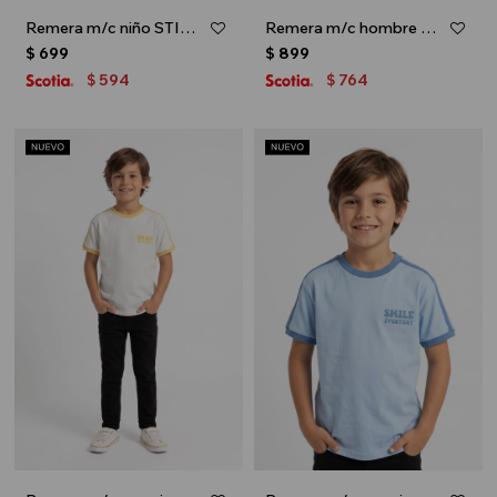
Remera m/c niño STITCH - Azul
Remera m/c hombre PIXAR - Crudo
$
699
$
899
594
764
$
$