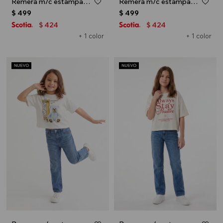
Remera m/c estampa NY - Azul marino
Remera m/c estampa NY - Crudo
$
499
$
499
424
424
$
$
+ 1 color
+ 1 color