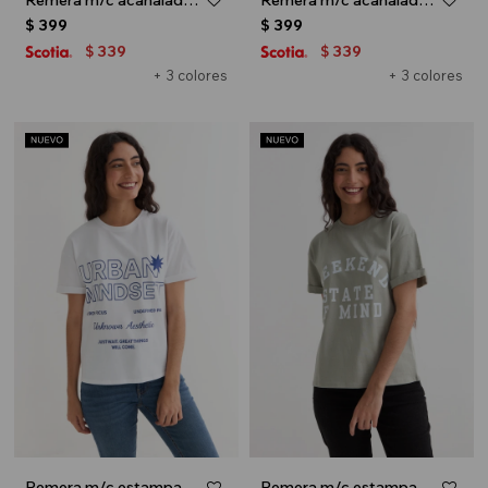
Remera m/c acanalada cuello a la base - Negro
Remera m/c acanalada cuello a la base - Azul marino
$
399
$
399
339
339
$
$
+ 3 colores
+ 3 colores
Remera m/c estampada colección Urbana - Blanco
Remera m/c estampada colección Urbana - Verde oliva