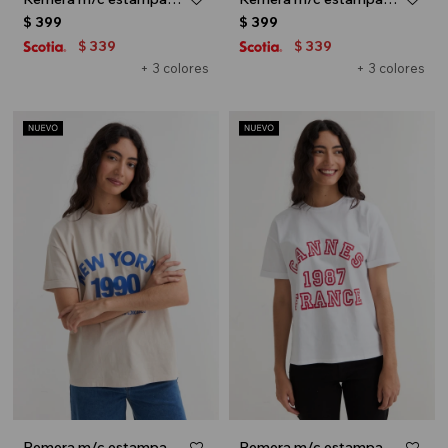
$
399
$
399
339
339
$
$
+ 3 colores
+ 3 colores
Remera m/c estampada colección Urbana - Crudo
Remera m/c estampada colección Urbana - Blanco y rojo