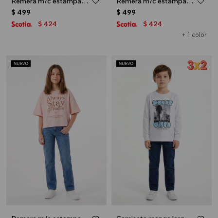
Remera m/c estampa oso - Crudo
Remera m/c estampa Stay Positive - Crudo
$
499
$
499
424
424
$
$
+ 1 color