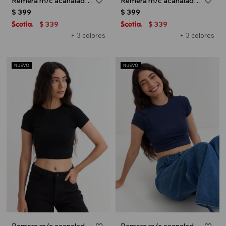
Remera m/c acanalada cuello a la base - Gris melange
Remera m/c acanalada cuello a la base - Blanco
$
399
$
399
339
339
$
$
+ 3 colores
+ 3 colores