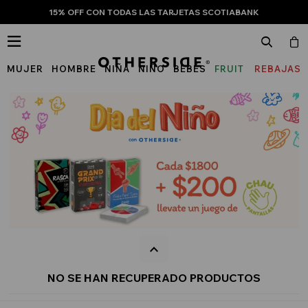
15% OFF CON TODAS LAS TARJETAS SCOTIABANK

MUJER
HOMBRE
NIÑA
NIÑO
BEBÉS
FRUIT
REBAJAS
OF
THE
LOOM
NO SE HAN RECUPERADO PRODUCTOS