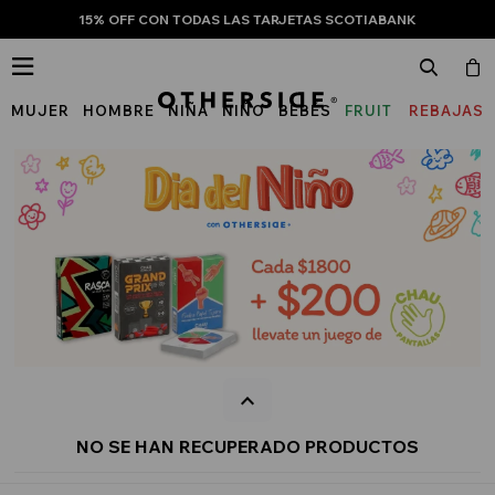
15% OFF CON TODAS LAS TARJETAS SCOTIABANK

MUJER
HOMBRE
NIÑA
NIÑO
BEBÉS
FRUIT
REBAJAS
OF
THE
LOOM
NO SE HAN RECUPERADO PRODUCTOS