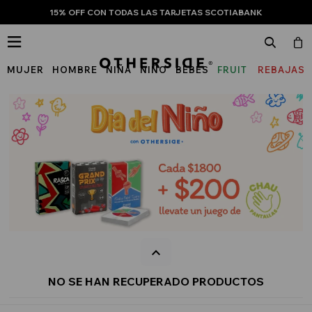
15% OFF CON TODAS LAS TARJETAS SCOTIABANK

MUJER
HOMBRE
NIÑA
NIÑO
BEBÉS
FRUIT
REBAJAS
OF
THE
LOOM
NO SE HAN RECUPERADO PRODUCTOS