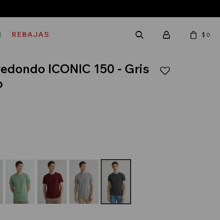
M
REBAJAS
$
0
redondo ICONIC 150 - Gris
o