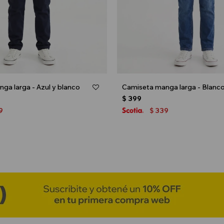
ga larga - Azul y blanco
Camiseta manga larga - Blanc
$
399
9
339
$