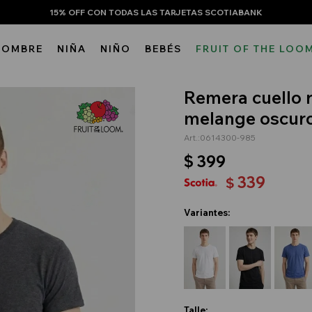
15% OFF CON TODAS LAS TARJETAS SCOTIABANK
HOMBRE
NIÑA
NIÑO
BEBÉS
FRUIT OF THE LOO
Remera cuello 
melange oscur
0614300-985
$
399
339
$
Variantes:
Talle: