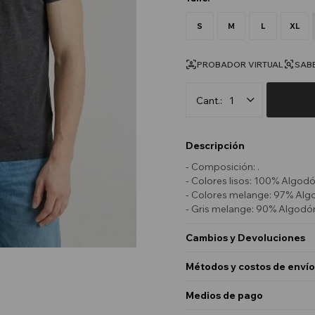
S
M
L
XL
PROBADOR VIRTUAL
SABE
1
Descripción
- Composición: .
- Colores lisos: 100% Algodó
- Colores melange: 97% Algo
- Gris melange: 90% Algodón
Cambios y Devoluciones
Métodos y costos de envío
Medios de pago