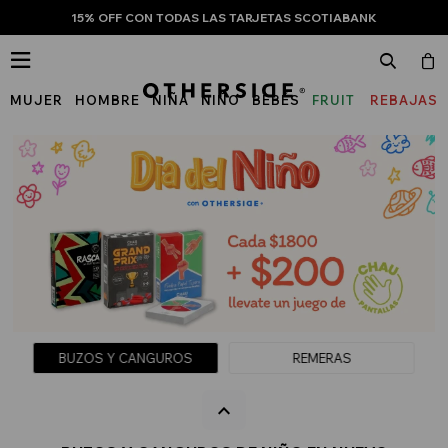
15% OFF CON TODAS LAS TARJETAS SCOTIABANK

MUJER
HOMBRE
NIÑA
NIÑO
BEBÉS
FRUIT
REBAJAS
OF
THE
LOOM
BUZOS Y CANGUROS
REMERAS