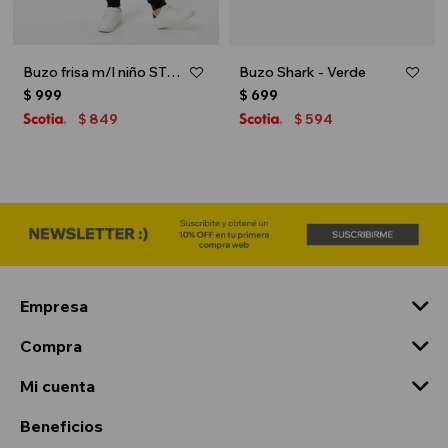
Buzo frisa m/l niño STAR WARS - Negro
Buzo Shark - Verde
$
999
$
699
849
594
$
$
Empresa
Compra
Mi cuenta
Beneficios