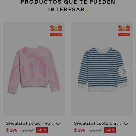
PRODUCTOS QUE TE PUEDEN
INTERESAR
Sweatshirt tie die - Rosado
Sweatshirt cuello a la base - Azul
$
299
$
549
$
299
$
599
45
50