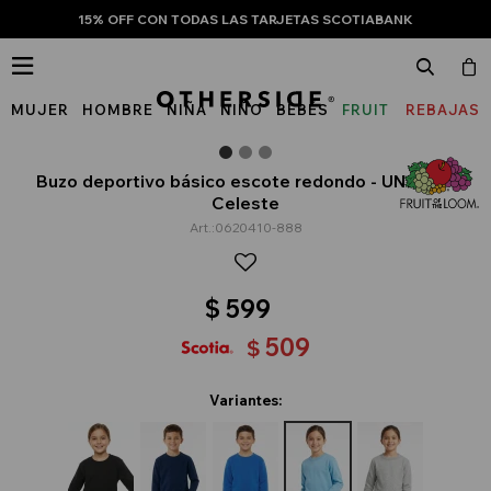
15% OFF CON TODAS LAS TARJETAS SCOTIABANK

MUJER
HOMBRE
NIÑA
NIÑO
BEBÉS
FRUIT
REBAJAS
OF
THE
Buzo deportivo básico escote redondo - UNISEX -
Celeste
LOOM
0620410-888
$
599
509
$
Variantes: