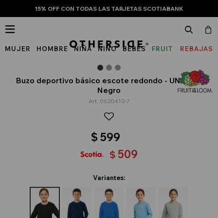
15% OFF CON TODAS LAS TARJETAS SCOTIABANK

MUJER
HOMBRE
NIÑA
NIÑO
BEBÉS
FRUIT
REBAJAS
OF
THE
Buzo deportivo básico escote redondo - UNISEX -
Negro
LOOM
0620410-7
$
599
509
$
Variantes: