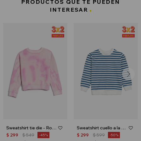
PRODUCTOS QUE TE PUEDEN
INTERESAR
Sweatshirt tie die - Rosado
Sweatshirt cuello a la base - Azul
$
299
$
549
$
299
$
599
45
50