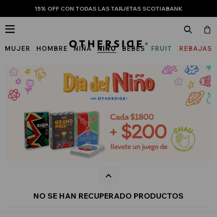
15% OFF CON TODAS LAS TARJETAS SCOTIABANK

MUJER
HOMBRE
NIÑA
NIÑO
BEBÉS
FRUIT
REBAJAS
OF
THE
LOOM
NO SE HAN RECUPERADO PRODUCTOS