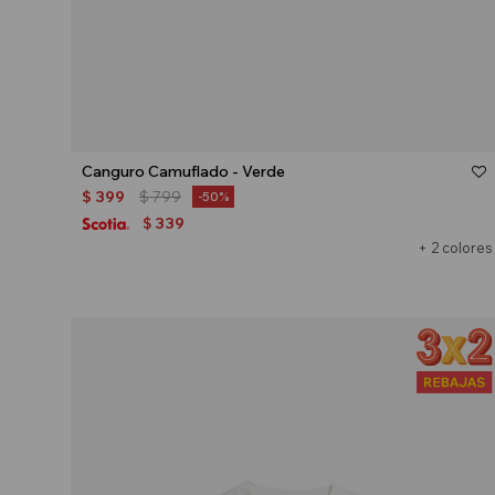
Talle
Canguro Camuflado - Verde
$
399
$
799
50
339
$
+ 2 colores