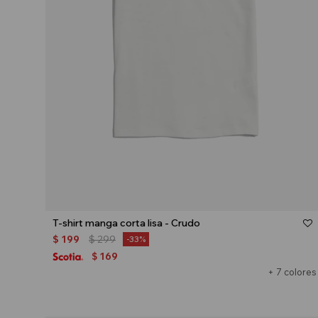
Talle
T-shirt manga corta lisa - Crudo
$
199
$
299
33
169
$
+ 7 colores