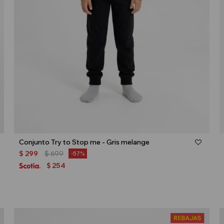
Talle
Conjunto Try to Stop me - Gris melange
$
299
$
699
57
254
$