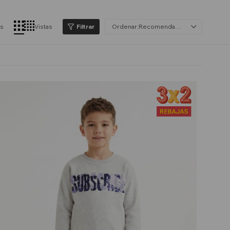
os
Vistas
Recomendados