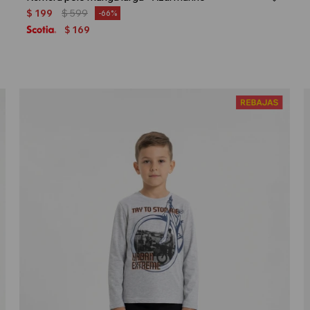
$
199
$
599
66
169
$