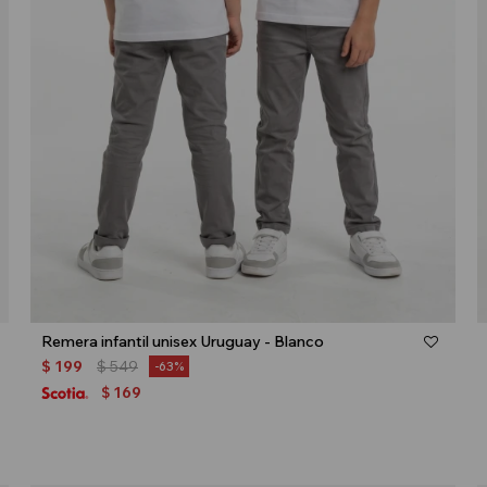
Talle
Remera infantil unisex Uruguay - Blanco
$
199
$
549
63
169
$