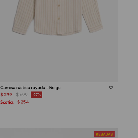
Talle
Camisa rústica rayada - Beige
$
299
$
699
57
254
$