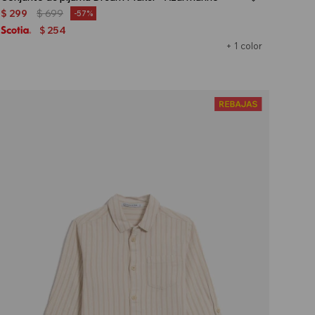
$
299
$
699
57
254
$
+ 1 color