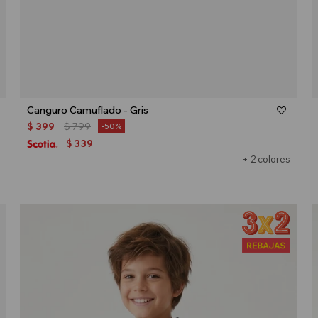
Talle
Canguro Camuflado - Gris
$
399
$
799
50
339
$
+ 2 colores