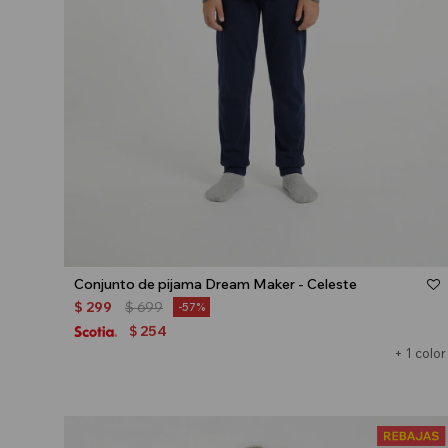
Talle
Conjunto de pijama Dream Maker - Celeste
$
299
$
699
57
254
$
+ 1 color