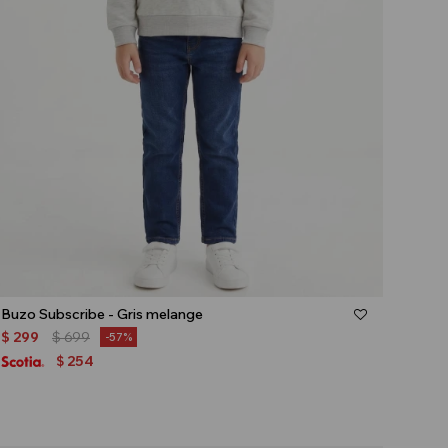
Talle
Buzo Subscribe - Gris melange
$
299
$
699
57
254
$