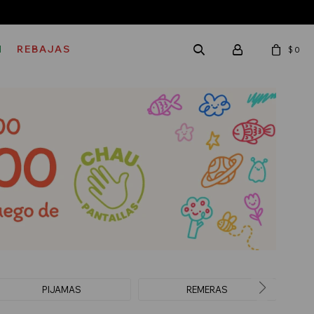
M
REBAJAS
$
0
PIJAMAS
REMERAS