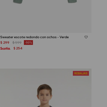
Talle
Sweater escote redondo con ochos - Verde
$
299
$
599
50
254
$