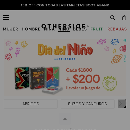
15% OFF CON TODAS LAS TARJETAS SCOTIABANK

MUJER
HOMBRE
NIÑA
NIÑO
BEBÉS
FRUIT
REBAJAS
OF
THE
LOOM
ABRIGOS
BUZOS Y CANGUROS