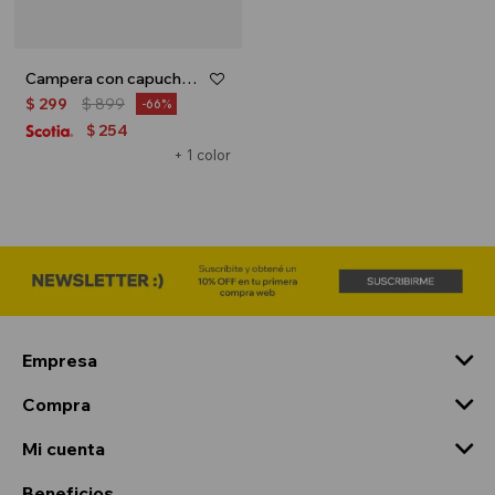
Campera con capucha - Rojo
$
299
$
899
66
254
$
+ 1 color
Empresa
Compra
Mi cuenta
Beneficios