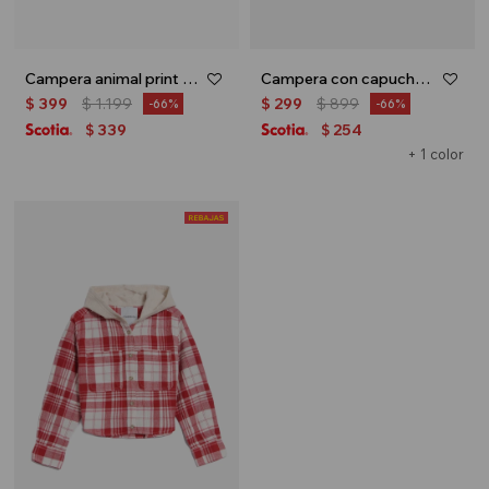
Campera animal print - Gris
Campera con capucha - Negro
$
399
$
1.199
$
299
$
899
66
66
339
254
$
$
+ 1 color