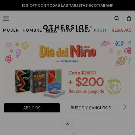
15% OFF CON TODAS LAS TARJETAS SCOTIABANK

MUJER
HOMBRE
NIÑA
NIÑO
BEBÉS
FRUIT
REBAJAS
OF
THE
LOOM
ABRIGOS
BUZOS Y CANGUROS