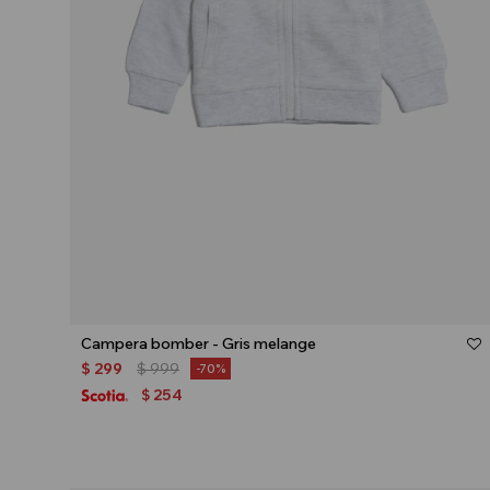
Talle
Campera bomber - Gris melange
$
299
$
999
70
254
$