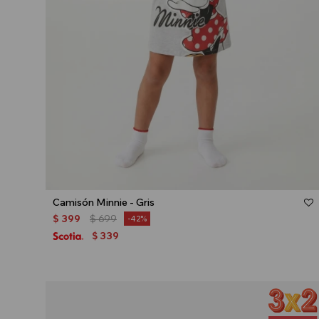
Talle
Camisón Minnie - Gris
$
399
$
699
42
339
$