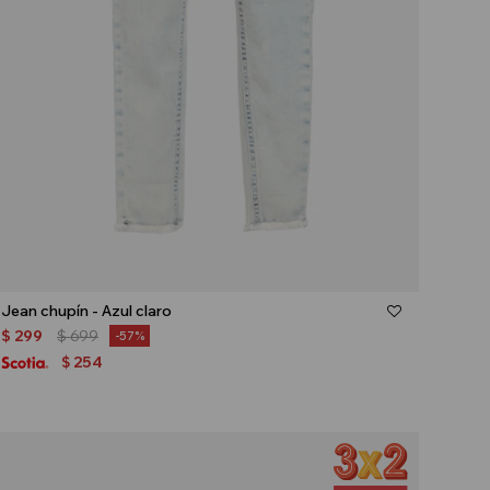
Talle
Jean chupín - Azul claro
$
299
$
699
57
254
$