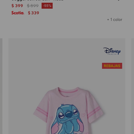
$
399
$
899
55
339
$
+ 1 color