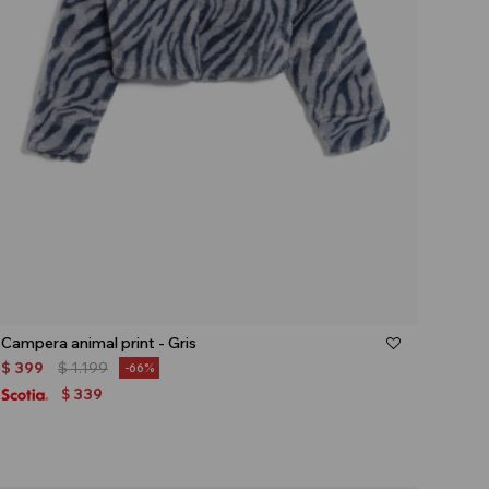
Talle
Campera animal print - Gris
$
399
$
1.199
66
339
$