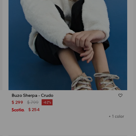
Talle
Buzo Sherpa - Crudo
$
299
$
799
62
254
$
+ 1 color