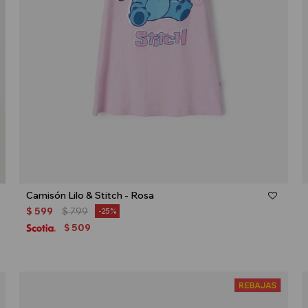
Talle
Camisón Lilo & Stitch - Rosa
$
599
$
799
25
509
$