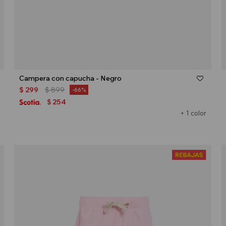
Talle
Campera con capucha - Negro
$
299
$
899
66
254
$
+ 1 color