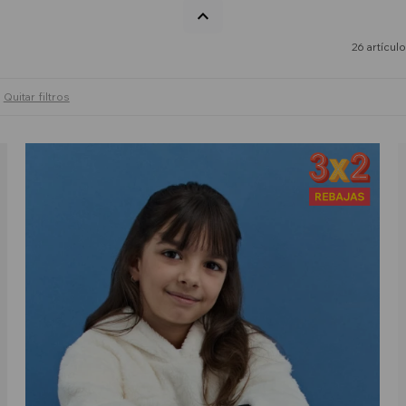
26 artícul
Quitar filtros