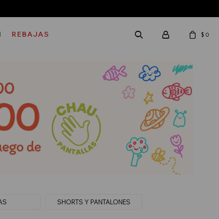
M
REBAJAS
$
0
AS
SHORTS Y PANTALONES