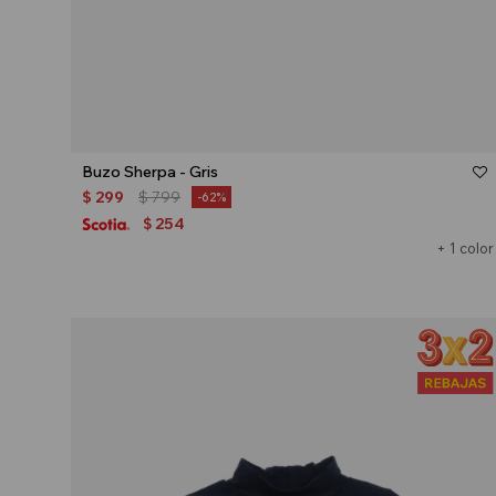
Talle
Buzo Sherpa - Gris
$
299
$
799
62
254
$
+ 1 color