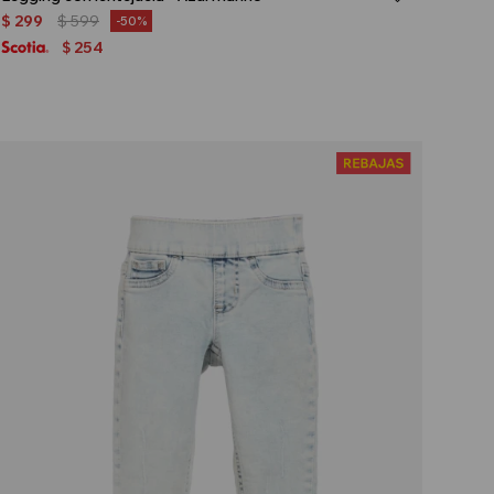
$
299
$
599
50
254
$