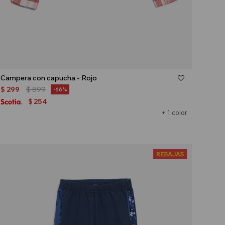
Talle
Campera con capucha - Rojo
$
299
$
899
66
254
$
+ 1 color