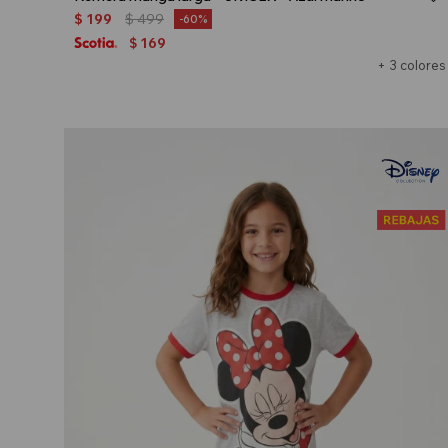
$
199
$
499
60
169
$
+ 3 colores