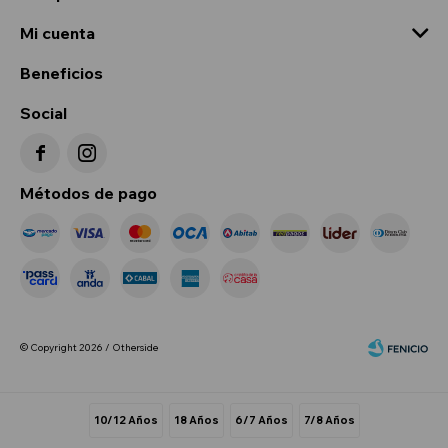
Mi cuenta
Beneficios
Social


Métodos de pago
© Copyright 2026 / Otherside
10/12 Años
18 Años
6/7 Años
7/8 Años