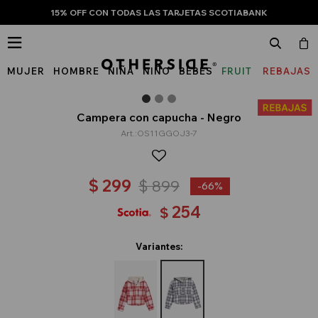
15% OFF CON TODAS LAS TARJETAS SCOTIABANK

MUJER
HOMBRE
NIÑA
NIÑO
BEBÉS
FRUIT
REBAJAS
OF
THE
Campera con capucha - Negro
OS11GGOJ3-7
LOOM
$
299
$
899
66
254
$
Variantes: