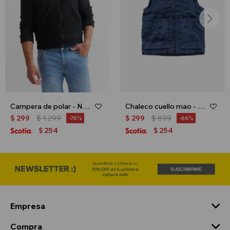
Campera de polar - Negro
Chaleco cuello mao - Azul
$
299
$
1.299
$
299
$
899
76
66
254
254
$
$
Empresa
Compra