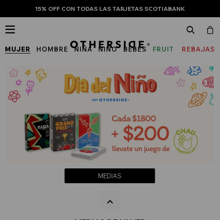
15% OFF CON TODAS LAS TARJETAS SCOTIABANK

MUJER
HOMBRE
NIÑA
NIÑO
BEBÉS
FRUIT
REBAJAS
OF
THE
LOOM
MEDIAS