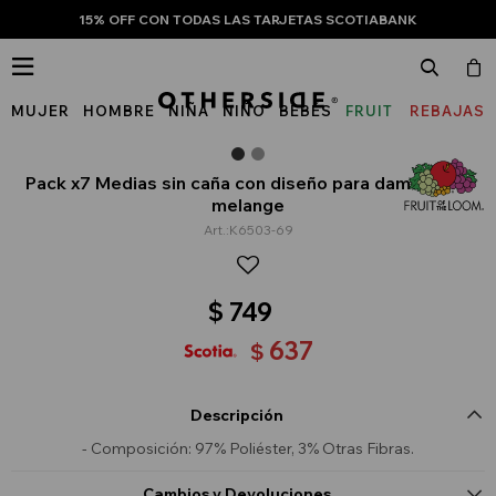
15% OFF CON TODAS LAS TARJETAS SCOTIABANK

MUJER
HOMBRE
NIÑA
NIÑO
BEBÉS
FRUIT
REBAJAS
OF
THE
Pack x7 Medias sin caña con diseño para dama - Gris
melange
LOOM
K6503-69
$
749
637
$
Descripción
- Composición: 97% Poliéster, 3% Otras Fibras.
Cambios y Devoluciones