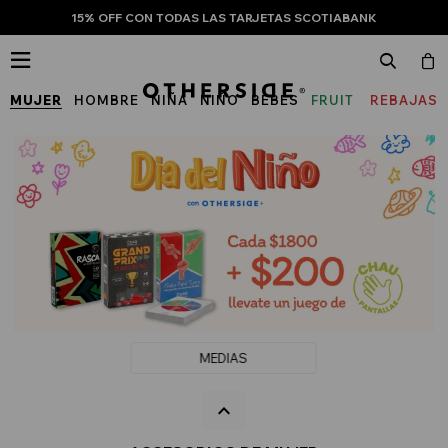
15% OFF CON TODAS LAS TARJETAS SCOTIABANK

MUJER
HOMBRE
NIÑA
NIÑO
BEBÉS
FRUIT
REBAJAS
OF
THE
LOOM
MEDIAS