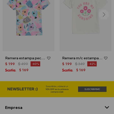
Remera estampa peces - Blanco
Remera m/c estampa floral - Crudo
$
199
$
499
$
199
$
349
60
42
169
169
$
$
Empresa