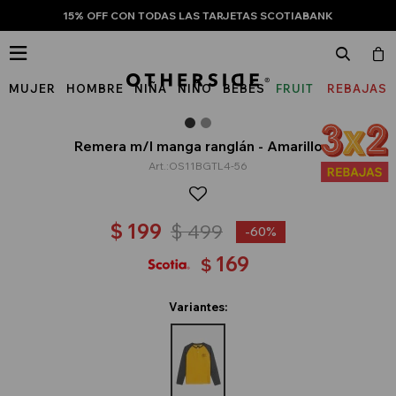
15% OFF CON TODAS LAS TARJETAS SCOTIABANK

MUJER
HOMBRE
NIÑA
NIÑO
BEBÉS
FRUIT
REBAJAS
OF
THE
Remera m/l manga ranglán - Amarillo
OS11BGTL4-56
LOOM
$
199
$
499
60
169
$
Variantes: