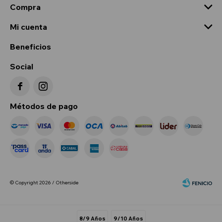
Compra
Mi cuenta
Beneficios
Social


Métodos de pago
© Copyright 2026 / Otherside
8/9 Años
9/10 Años