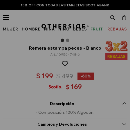
15% OFF CON TODAS LAS TARJETAS SCOTIABANK

MUJER
HOMBRE
NIÑA
NIÑO
BEBÉS
FRUIT
REBAJAS
OF
THE
Remera estampa peces - Blanco
109564748-6
LOOM
$
199
$
499
60
169
$
Descripción
- Composición: 100% Algodón.
Cambios y Devoluciones