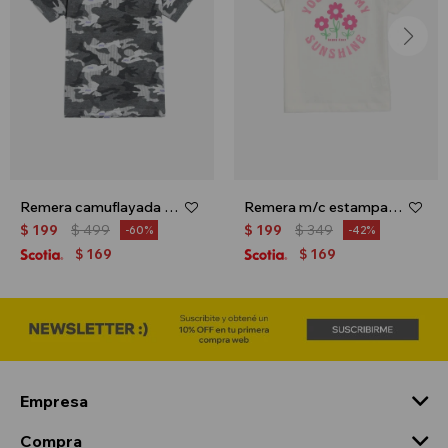
Remera camuflayada - Gris
Remera m/c estampa floral - Crudo
$
199
$
499
$
199
$
349
60
42
169
169
$
$
Empresa
Compra