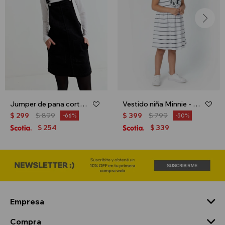
Jumper de pana corta - Negro
Vestido niña Minnie - Blanco
$
299
$
899
$
399
$
799
66
50
254
339
$
$
Empresa
Compra