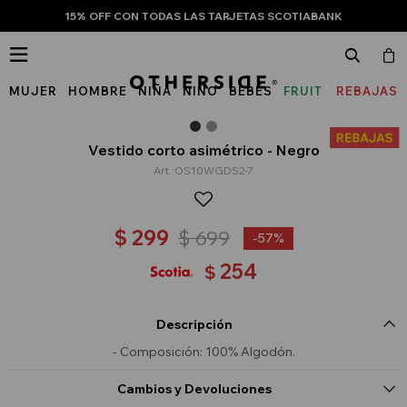
15% OFF CON TODAS LAS TARJETAS SCOTIABANK

MUJER
HOMBRE
NIÑA
NIÑO
BEBÉS
FRUIT
REBAJAS
OF
THE
Vestido corto asimétrico - Negro
OS10WGDS2-7
LOOM
$
299
$
699
57
254
$
Descripción
- Composición: 100% Algodón.
Cambios y Devoluciones