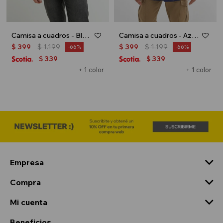
Camisa a cuadros - Blanco
Camisa a cuadros - Azul marino
$
399
$
1.199
$
399
$
1.199
66
66
339
339
$
$
+ 1 color
+ 1 color
Empresa
Compra
Mi cuenta
Beneficios