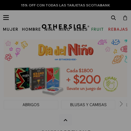
15% OFF CON TODAS LAS TARJETAS SCOTIABANK

MUJER
HOMBRE
NIÑA
NIÑO
BEBÉS
FRUIT
REBAJAS
OF
THE
LOOM
ABRIGOS
BLUSAS Y CAMISAS
BU