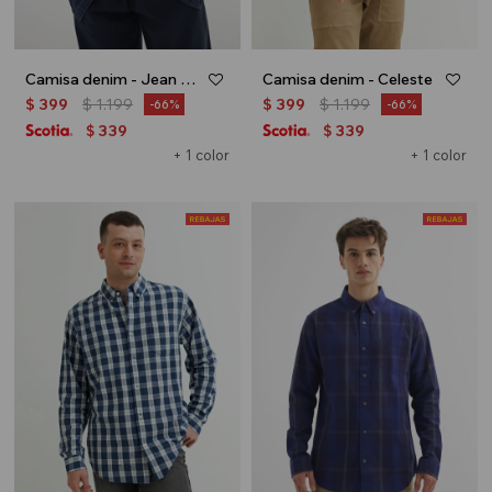
Camisa denim - Jean oscuro
Camisa denim - Celeste
$
399
$
1.199
$
399
$
1.199
66
66
339
339
$
$
+ 1 color
+ 1 color