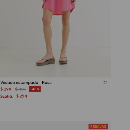
Talle
Vestido estampado - Rosa
$
299
$
499
40
254
$