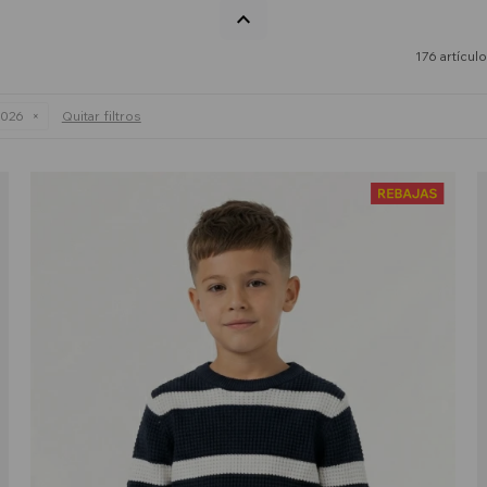
176 artícul
2026
Quitar filtros