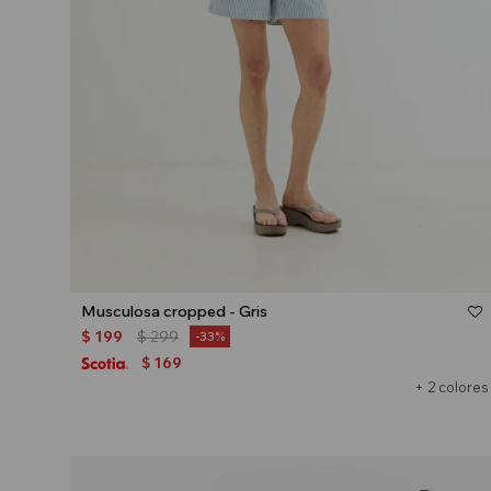
Talle
Musculosa cropped - Gris
$
199
$
299
33
169
$
+ 2 colores