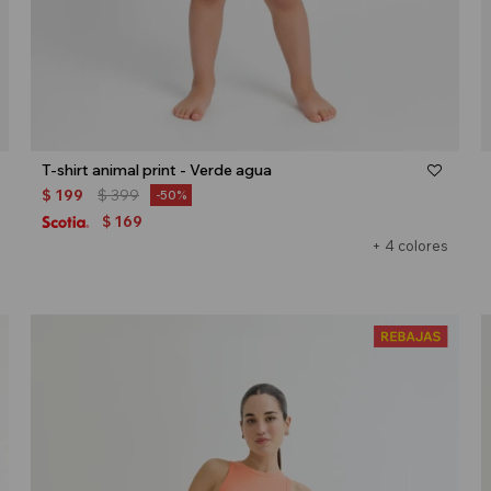
Talle
T-shirt animal print - Verde agua
$
199
$
399
50
169
$
+ 4 colores