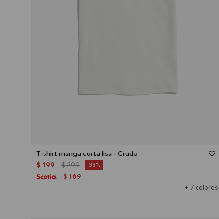
Talle
T-shirt manga corta lisa - Crudo
$
199
$
299
33
169
$
+ 7 colores