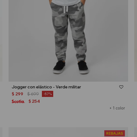
Talle
Jogger con elástico - Verde militar
$
299
$
699
57
254
$
+ 1 color