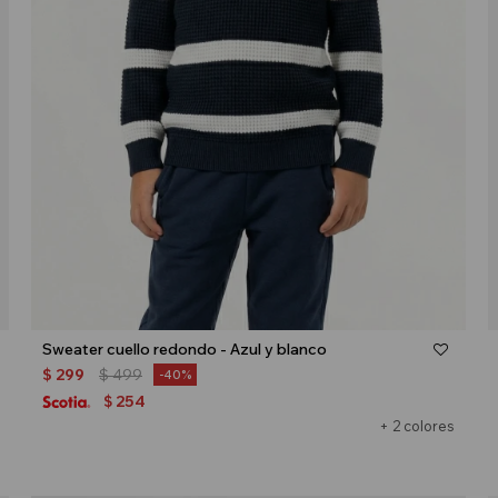
Talle
Sweater cuello redondo - Azul y blanco
$
299
$
499
40
254
$
+ 2 colores