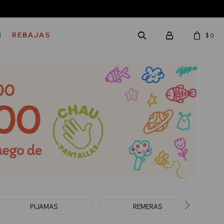
M
REBAJAS
$
0
PIJAMAS
REMERAS