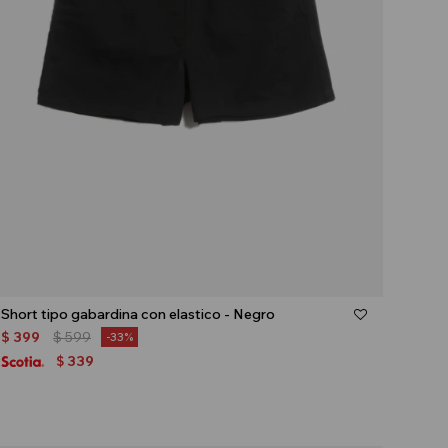
Talle
Short tipo gabardina con elastico - Negro
$
399
$
599
33
339
$