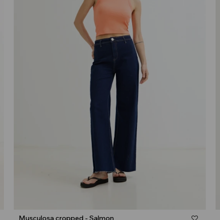
Talle
Musculosa cropped - Salmon