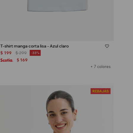
Talle
T-shirt manga corta lisa - Azul claro
$
199
$
299
33
169
$
+ 7 colores