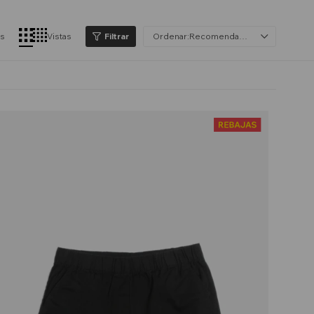
os
Vistas
Recomendados