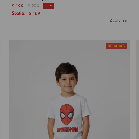
$
199
$
299
33
169
$
+ 2 colores