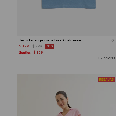
Talle
T-shirt manga corta lisa - Azul marino
$
199
$
299
33
169
$
+ 7 colores