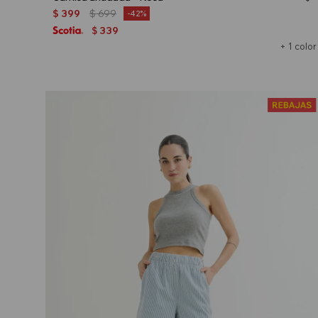
$
399
$
699
42
339
$
+ 1 color