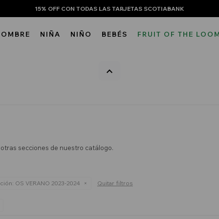
15% OFF CON TODAS LAS TARJETAS SCOTIABANK
HOMBRE
NIÑA
NIÑO
BEBÉS
FRUIT OF THE LOO
n otras secciones de nuestro catálogo.
ción:
OS VERANO 2023-2024
Quitar filtros