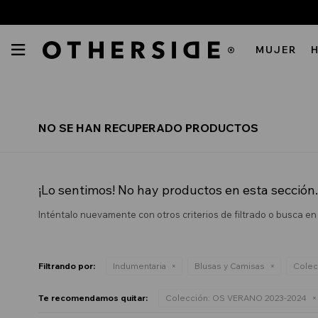

MUJER
INDUMENTARIA
NO SE HAN RECUPERADO PRODUCTOS
REBAJAS
INDUMENTARIA
VER TODO
REBAJAS
NIÑA
¡Lo sentimos! No hay productos en esta sección.
Abrigos
VER TODO
REBAJAS
NIÑO
Blusas y Camisas
Inténtalo nuevamente con otros criterios de filtrado o busca e
Abrigos
VER TODO
REBAJAS
BEBÉS
Buzos y Canguros
Buzos y Canguros
INDUMENTARIA
VER TODO
REBAJAS
MUJER
Pijamas
Camisas
Filtrando por:
Indumentaria
Blusas y Camisas
Colec
Abrigos
INDUMENTARIA
VER TODO
Remeras
HOMBRE
Pijamas
Blusas y Camisas
Abrigos
Te recomendamos quitar:
Colección:
OS VERANO 2023-2024
INDUMENTARIA
Shorts y Pantalones
Remeras
NIÑA