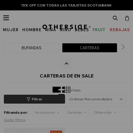
15% OFF CON TODAS LAS TARJETAS SCOTIABANK

MUJER
HOMBRE
NIÑA
NIÑO
BEBÉS
FRUIT
REBAJAS
OF
THE
BUFANDAS
CARTERAS
LOOM
CARTERAS DE EN SALE
Vistas
Recomendados
Filtrando por:
Accesorios
Carteras
Otherside
Quitar filtros