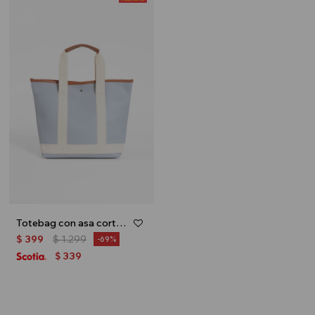
Totebag con asa corta - Celeste
$
399
$
1.299
69
339
$