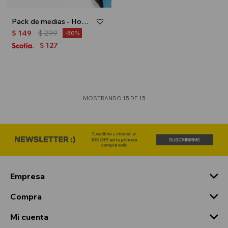
Pack de medias - Hombre - Surtido
$
149
$
299
50
127
$
MOSTRANDO
15
DE
15
Empresa
Compra
Mi cuenta