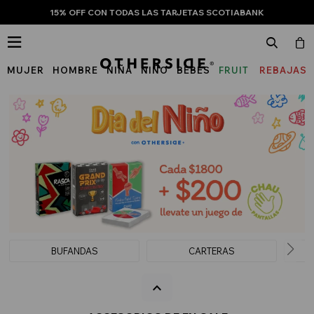
15% OFF CON TODAS LAS TARJETAS SCOTIABANK

MUJER
HOMBRE
NIÑA
NIÑO
BEBÉS
FRUIT
REBAJAS
OF
THE
LOOM
BUFANDAS
CARTERAS