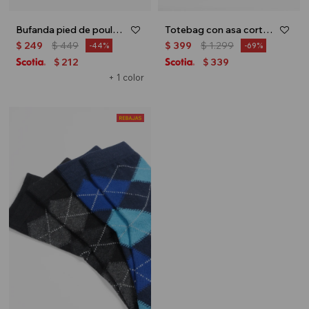
Bufanda pied de poule - Gris
Totebag con asa corta - Celeste
$
249
$
449
$
399
$
1.299
44
69
212
339
$
$
+ 1 color