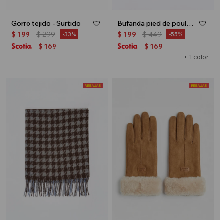
Gorro tejido - Surtido
Bufanda pied de poule - Gris
$
199
$
299
$
199
$
449
33
55
169
169
$
$
+ 1 color