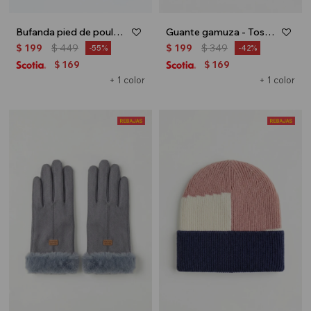
Bufanda pied de poule - Verde
Guante gamuza - Tostado
$
199
$
449
$
199
$
349
55
42
169
169
$
$
+ 1 color
+ 1 color