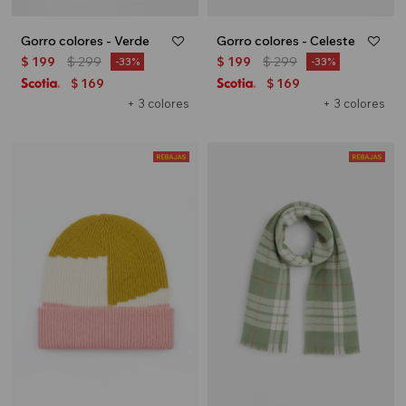
Gorro colores - Verde
Gorro colores - Celeste
$
199
$
299
$
199
$
299
33
33
169
169
$
$
+ 3 colores
+ 3 colores