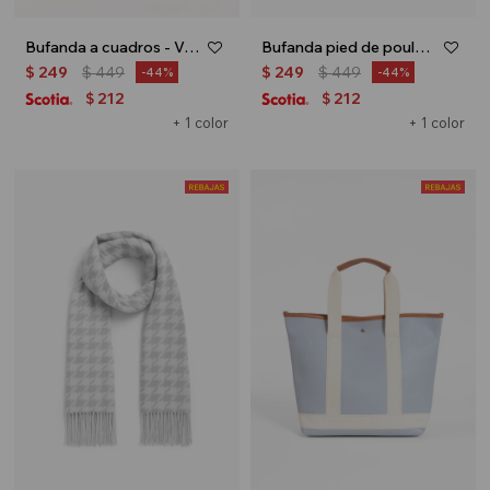
Bufanda a cuadros - Verde
Bufanda pied de poule - Negro
$
249
$
449
$
249
$
449
44
44
212
212
$
$
+ 1 color
+ 1 color