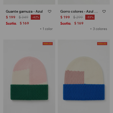
Guante gamuza - Azul
Gorro colores - Azul marino
$
199
$
349
$
199
$
299
42
33
169
169
$
$
+ 1 color
+ 3 colores