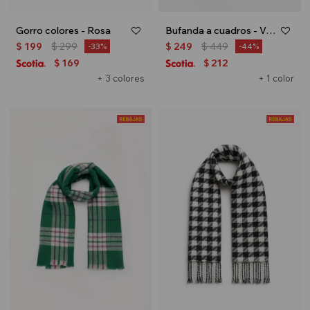
Gorro colores - Rosa
Bufanda a cuadros - Verde oliva
$
199
$
299
$
249
$
449
33
44
169
212
$
$
+ 3 colores
+ 1 color