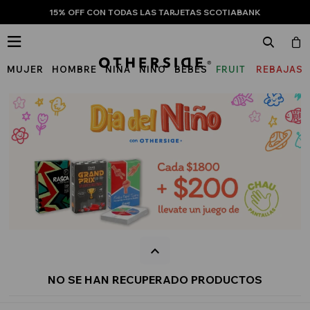
15% OFF CON TODAS LAS TARJETAS SCOTIABANK

MUJER
HOMBRE
NIÑA
NIÑO
BEBÉS
FRUIT
REBAJAS
OF
THE
LOOM
NO SE HAN RECUPERADO PRODUCTOS